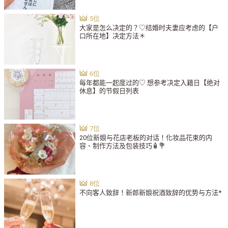
大家是怎么决定的？♡结婚时夫妻应考虑的【户
口所在地】决定方法＊
每年都能一起度过的♡ 想参考决定入籍日【绝对
休息】的节假日列表
20位新娘与花店老板的对话！化妆品花束的内
容、制作方法及包装技巧🧴💐
不向客人致辞！新郎新娘祝酒致辞的优势与方法*