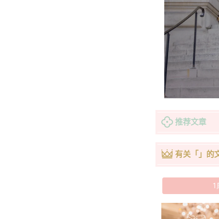
推荐文章
有关「」的
1