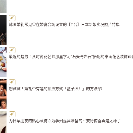
韩国婚礼常见♡在婚宴会场设立的【T台】日本新娘实况照片特集
最近的趋势！从时尚花艺师那里学习“石头与岩石”搭配的桌面花艺装饰🪨🥝
想试试！婚礼中有趣的拍照方式「盒子照片」的方法📦
为怀孕朋友的贴心款待♡为孕妇嘉宾准备的平安符惊喜真是太棒了