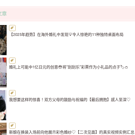
文章
【2025年趋势】在海外婚礼中发现💡令人惊艳的11种独特桌面布局
婚礼上可能中1亿日元的创意😳将“刮刮乐”彩票作为小礼品的点子🏷️👛
我想要这样的惊喜！双方父母的鼓励与祝福的【最后拥抱】感人至深♡
新娘在换装入场前向他展示彩色婚纱♡【二次见面】的真实视频实例汇总