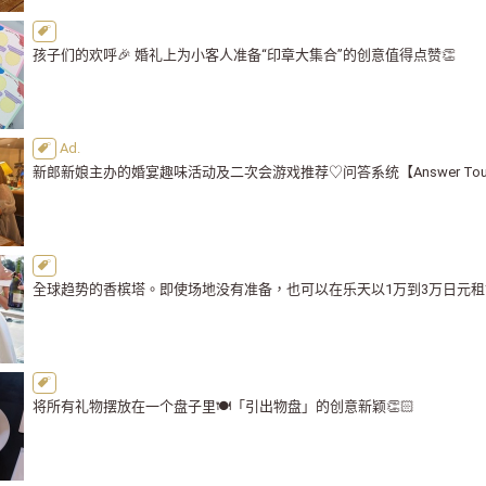
孩子们的欢呼🎉 婚礼上为小客人准备“印章大集合”的创意值得点赞👏
新郎新娘主办的婚宴趣味活动及二次会游戏推荐♡问答系统【Answer To
全球趋势的香槟塔。即使场地没有准备，也可以在乐天以1万到3万日元租
将所有礼物摆放在一个盘子里🍽️「引出物盘」的创意新颖👏🏻