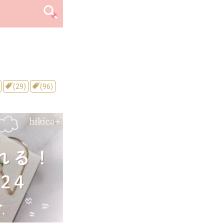
(29)
(96)