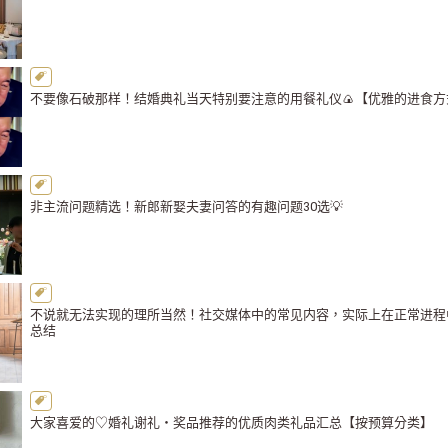
不要像石破那样！结婚典礼当天特别要注意的用餐礼仪🍙【优雅的进食方
非主流问题精选！新郎新娶夫妻问答的有趣问题30选💡
不说就无法实现的理所当然！社交媒体中的常见内容，实际上在正常进程
总结
大家喜爱的♡婚礼谢礼・奖品推荐的优质肉类礼品汇总【按预算分类】