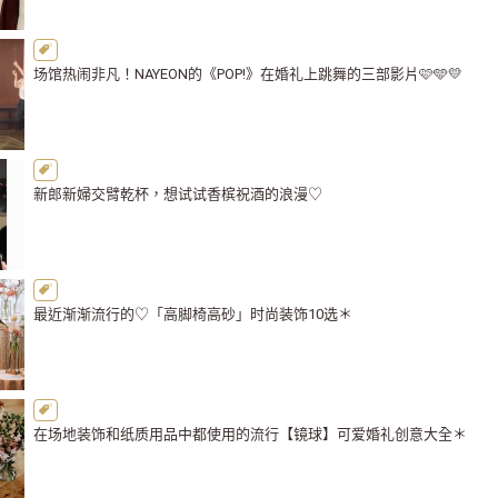
场馆热闹非凡！NAYEON的《POP!》在婚礼上跳舞的三部影片🩷🩵💛
新郎新婦交臂乾杯，想试试香槟祝酒的浪漫♡
最近渐渐流行的♡「高脚椅高砂」时尚装饰10选＊
在场地装饰和纸质用品中都使用的流行【镜球】可爱婚礼创意大全＊