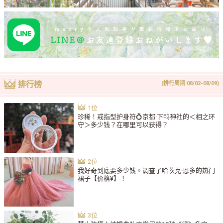
排行榜
(排行周期:08/02-08/09)
珍稀！戒指型护身符💍京都·下鸭神社的＜相之环
守＞多少钱？在哪里可以获得？
我好奇到底要多少钱。调查了哈茨克·恩多的热门
裙子【价格¥】！