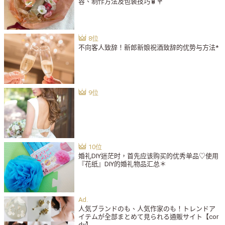
容、制作方法及包装技巧🧴💐
不向客人致辞！新郎新娘祝酒致辞的优势与方法*
婚礼DIY迷茫时，首先应该购买的优秀单品♡使用
『花纸』DIY的婚礼物品汇总＊
人気ブランドのも、人気作家のも！トレンドア
イテムが全部まとめて見られる通販サイト【cor
dy】