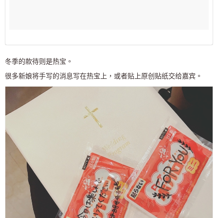
冬季的款待则是热宝。
很多新娘将手写的消息写在热宝上，或者贴上原创贴纸交给嘉宾。