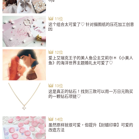
这个组合太可爱了♡ 针对描图纸的压花加工创意
💌
爱上艾瑞克王子的美人鱼公主艾莉尔＊《小美人
鱼》的海洋世界主题婚礼太可爱了♡
这是真正的钻石！找到三款可以用一万日元购买
的一颗钻石项链♡
虽然原样就很可爱，但提升【封蜡印章】可爱的
改造方法