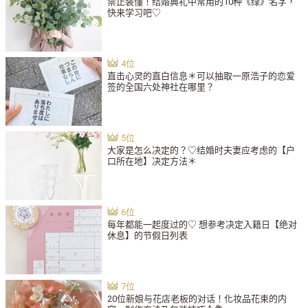
禁止装懂！结婚典礼中常用的10种《绿》名字，
快来学习吧♡
直击心灵的直白信息＊可以抽取一原浩子的恋爱
签的全国六处神社在哪里？
大家是怎么决定的？♡结婚时夫妻应考虑的【户
口所在地】决定方法＊
每年都能一起度过的♡ 想参考决定入籍日【绝对
休息】的节假日列表
20位新娘与花店老板的对话！化妆品花束的内