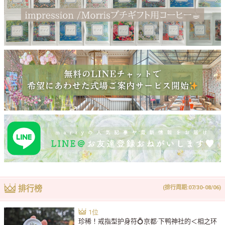
排行榜
(排行周期:07/30-08/06)
珍稀！戒指型护身符💍京都·下鸭神社的＜相之环