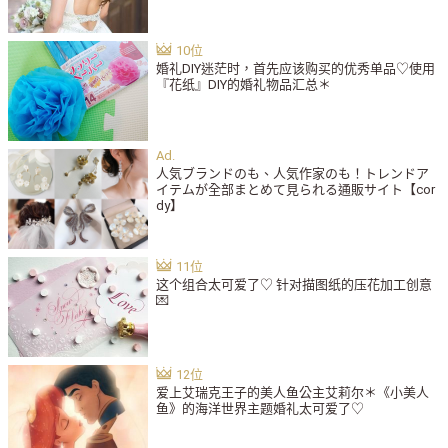
婚礼DIY迷茫时，首先应该购买的优秀单品♡使用
『花纸』DIY的婚礼物品汇总＊
人気ブランドのも、人気作家のも！トレンドア
イテムが全部まとめて見られる通販サイト【cor
dy】
这个组合太可爱了♡ 针对描图纸的压花加工创意
💌
爱上艾瑞克王子的美人鱼公主艾莉尔＊《小美人
鱼》的海洋世界主题婚礼太可爱了♡