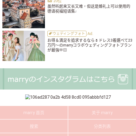
虽然听起来又长又难，但这是婚礼上可以使用的
德语祝福短语集♩
ウェディングフォト
お得＆満足を追求するなら🌷ドレス3着選べて23
万円〜のmarryコラボウェディングフォトプラン
が最強🫶🏻
marry 首页
关于 marry
搜索
分类列表