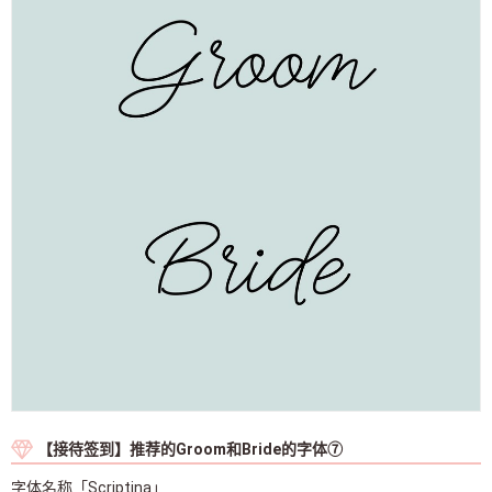
【接待签到】推荐的Groom和Bride的字体⑦
字体名称「Scriptina」