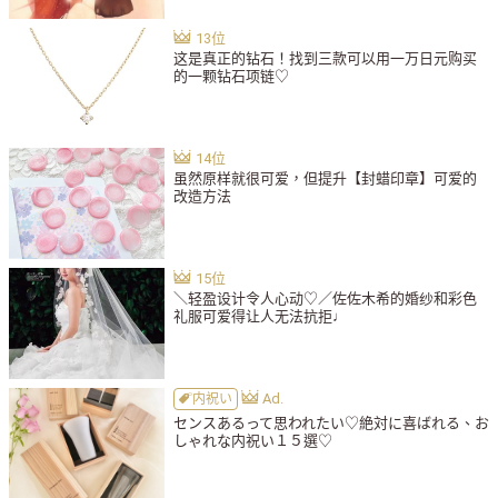
这是真正的钻石！找到三款可以用一万日元购买
的一颗钻石项链♡
虽然原样就很可爱，但提升【封蜡印章】可爱的
改造方法
＼轻盈设计令人心动♡／佐佐木希的婚纱和彩色
礼服可爱得让人无法抗拒♩
内祝い
センスあるって思われたい♡絶対に喜ばれる、お
しゃれな内祝い１５選♡