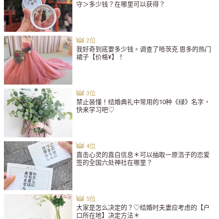
守＞多少钱？在哪里可以获得？
我好奇到底要多少钱。调查了哈茨克·恩多的热门
裙子【价格¥】！
禁止装懂！结婚典礼中常用的10种《绿》名字，
快来学习吧♡
直击心灵的直白信息＊可以抽取一原浩子的恋爱
签的全国六处神社在哪里？
大家是怎么决定的？♡结婚时夫妻应考虑的【户
口所在地】决定方法＊