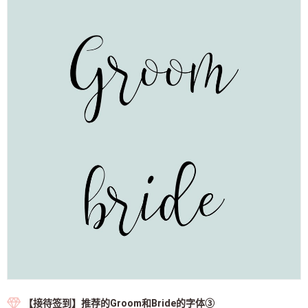
【接待签到】推荐的Groom和Bride的字体③