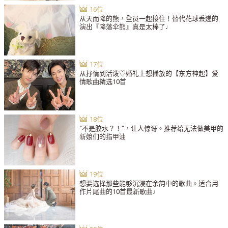
从天而降的熊，全员一起接住！替代花球丢递的
演出『降落伞熊』真是太棒了♩
从抒情到活泼♡婚礼上想播放的【东方神起】爱
情歌曲精选10首
“不是胶水？！”，让人惊讶。推荐给无法做美甲的
新娘们的指甲油
想要选择那些能够沉浸在余韵中的歌曲。适合用
作片尾曲的10首最新歌曲♩