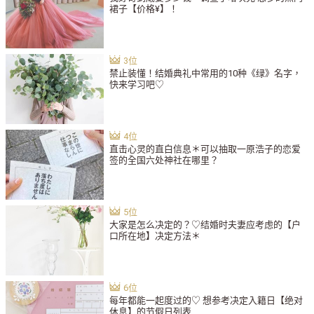
裙子【价格¥】！
禁止装懂！结婚典礼中常用的10种《绿》名字，
快来学习吧♡
直击心灵的直白信息＊可以抽取一原浩子的恋爱
签的全国六处神社在哪里？
大家是怎么决定的？♡结婚时夫妻应考虑的【户
口所在地】决定方法＊
每年都能一起度过的♡ 想参考决定入籍日【绝对
休息】的节假日列表