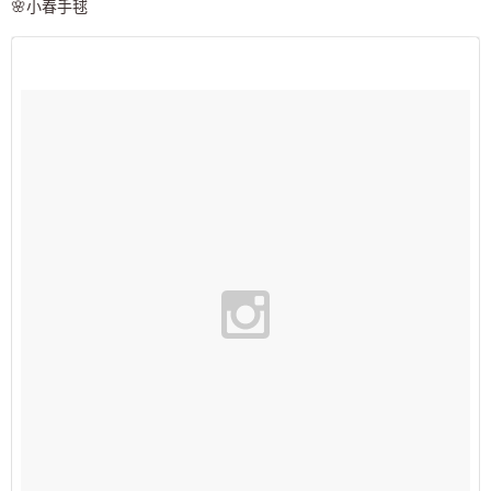
🌸小春手毬