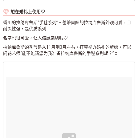
想在婚礼上使用♡
香川的拉纳库鲁斯“手毬系列”。蕾蒂圆圆的拉纳库鲁斯外观可爱，且
耐久性强，是优质系列。
名字也很可爱，让人倍感亲切呢♡
拉纳库鲁斯的季节是从11月到3月左右。打算举办婚礼的新娘，可以
问花艺师“能不能请您为我准备拉纳库鲁斯的手毬系列呢？”🌷