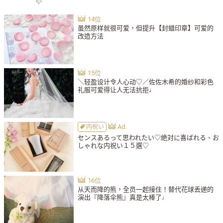
虽然原样就很可爱，但提升【封蜡印章】可爱的
改造方法
＼轻盈设计令人心动♡／佐佐木希的婚纱和彩色
礼服可爱得让人无法抗拒♩
内祝い
センスあるって思われたい♡絶対に喜ばれる、お
しゃれな内祝い１５選♡
从天而降的熊，全员一起接住！替代花球丢递的
演出『降落伞熊』真是太棒了♩