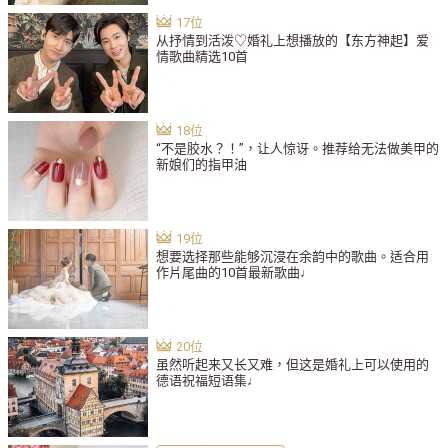
从抒情到活泼♡婚礼上想播放的【东方神起】爱
情歌曲精选10首
“不是胶水？！”，让人惊讶。推荐给无法做美甲的
新娘们的指甲油
想要选择那些能够沉浸在余韵中的歌曲。适合用
作片尾曲的10首最新歌曲♩
虽然听起来又长又难，但这是婚礼上可以使用的
德语祝福短语集♩