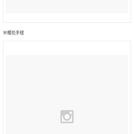
🌸樱花手毬