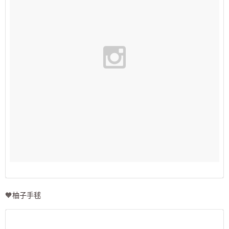
🧡柚子手毬