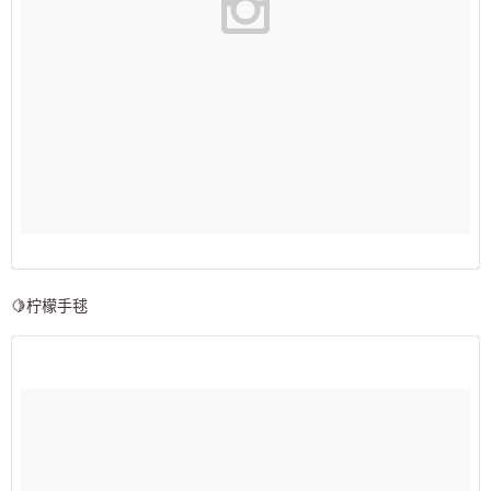
🍋柠檬手毬