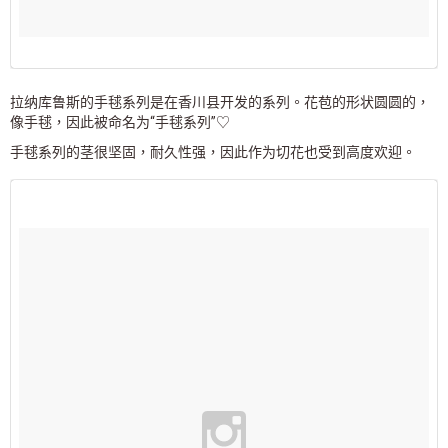
拉纳库鲁斯的手毬系列是在香川县开发的系列。花苞的形状圆圆的，
像手毬，因此被命名为“手毬系列”♡
手毬系列的茎很坚固，耐久性强，因此作为切花也受到高度欢迎。