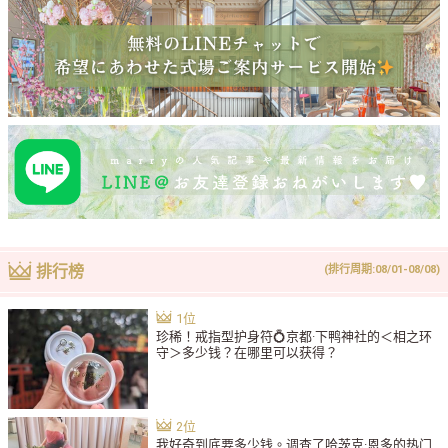
排行榜
(排行周期:08/01-08/08)
珍稀！戒指型护身符💍京都·下鸭神社的＜相之环
守＞多少钱？在哪里可以获得？
我好奇到底要多少钱。调查了哈茨克·恩多的热门