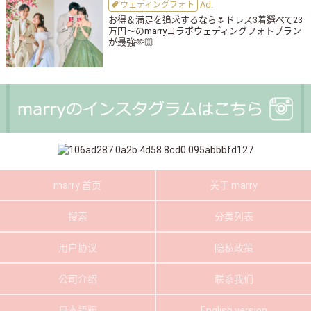
ウェディングフォト
お得＆満足を追求するなら🌷ドレス3着選べて23
万円〜のmarryコラボウェディングフォトプラン
が最強🫶🏻
marry 首页
关于 marry
搜索
分类列表
用户协议
隐私政策
公司介绍
联系我们
日本語版
English version