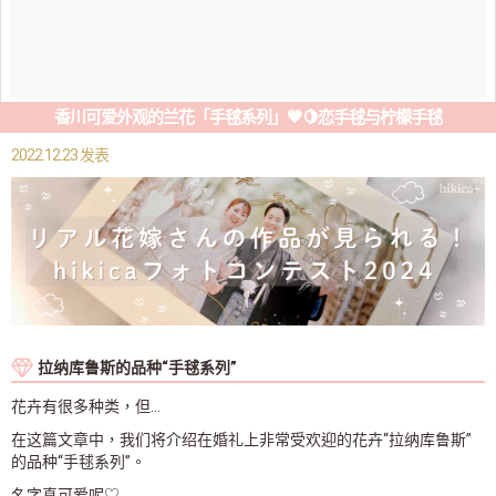
香川可爱外观的兰花「手毬系列」💗🍋恋手毬与柠檬手毬
2022.12.23 发表
拉纳库鲁斯的品种“手毬系列”
花卉有很多种类，但…
在这篇文章中，我们将介绍在婚礼上非常受欢迎的花卉“拉纳库鲁斯”
的品种“手毬系列”。
名字真可爱呢♡