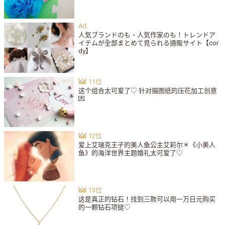
人気ブランドのも、人気作家のも！トレンドア
イテムが全部まとめて見られる通販サイト【cor
dy】
这个组合太可爱了♡ 针对描图纸的压花加工创意
💌
爱上艾瑞克王子的美人鱼公主艾莉尔＊《小美人
鱼》的海洋世界主题婚礼太可爱了♡
这是真正的钻石！找到三款可以用一万日元购买
的一颗钻石项链♡