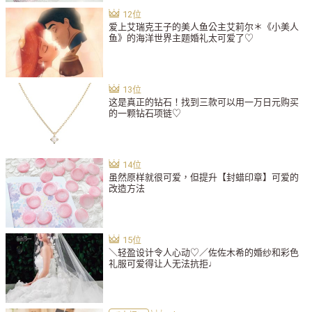
爱上艾瑞克王子的美人鱼公主艾莉尔＊《小美人
鱼》的海洋世界主题婚礼太可爱了♡
这是真正的钻石！找到三款可以用一万日元购买
的一颗钻石项链♡
虽然原样就很可爱，但提升【封蜡印章】可爱的
改造方法
＼轻盈设计令人心动♡／佐佐木希的婚纱和彩色
礼服可爱得让人无法抗拒♩