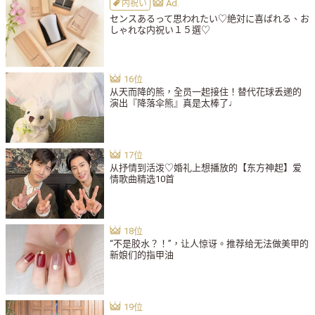
内祝い
センスあるって思われたい♡絶対に喜ばれる、お
しゃれな内祝い１５選♡
从天而降的熊，全员一起接住！替代花球丢递的
演出『降落伞熊』真是太棒了♩
从抒情到活泼♡婚礼上想播放的【东方神起】爱
情歌曲精选10首
“不是胶水？！”，让人惊讶。推荐给无法做美甲的
新娘们的指甲油