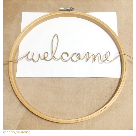
@aririn_wedding