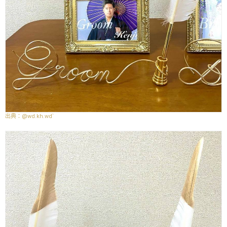
@wd.kh.wd`