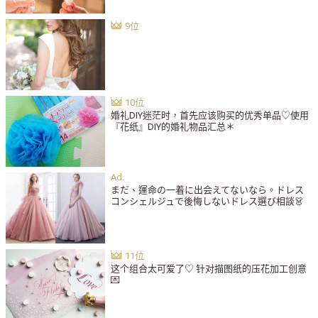
婚礼DIY迷茫时，首先应该购买的优秀单品♡使用
『花纸』DIY的婚礼物品汇总＊
まだ、運命の一着に出会えてないなら。ドレス
コンシェルジュで後悔しないドレス選び相談👗
这个组合太可爱了♡ 针对描图纸的压花加工创意
💌