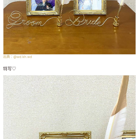
@wd.kh.wd
特写♡