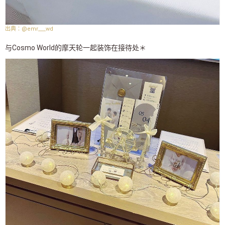
@emr___wd
与Cosmo World的摩天轮一起装饰在接待处＊