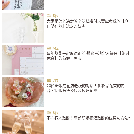
大家是怎么决定的？♡结婚时夫妻应考虑的【户
口所在地】决定方法＊
每年都能一起度过的♡ 想参考决定入籍日【绝对
休息】的节假日列表
20位新娘与花店老板的对话！化妆品花束的内
容、制作方法及包装技巧🧴💐
不向客人致辞！新郎新娘祝酒致辞的优势与方法*