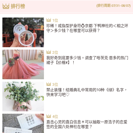
排行榜
(排行周期:07/31-08/07)
珍稀！戒指型护身符💍京都·下鸭神社的＜相之环
守＞多少钱？在哪里可以获得？
我好奇到底要多少钱。调查了哈茨克·恩多的热门
裙子【价格¥】！
禁止装懂！结婚典礼中常用的10种《绿》名字，
快来学习吧♡
直击心灵的直白信息＊可以抽取一原浩子的恋爱
签的全国六处神社在哪里？