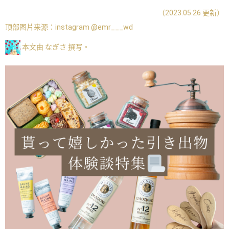
（2023.05.26 更新）
顶部图片来源：
instagram @emr___wd
本文由 なぎさ 撰写。