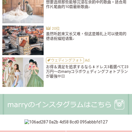
想要选择那些能够沉浸在余韵中的歌曲。适合用
作片尾曲的10首最新歌曲♩
虽然听起来又长又难，但这是婚礼上可以使用的
德语祝福短语集♩
ウェディングフォト
お得＆満足を追求するなら🌷ドレス3着選べて23
万円〜のmarryコラボウェディングフォトプラン
が最強🫶🏻