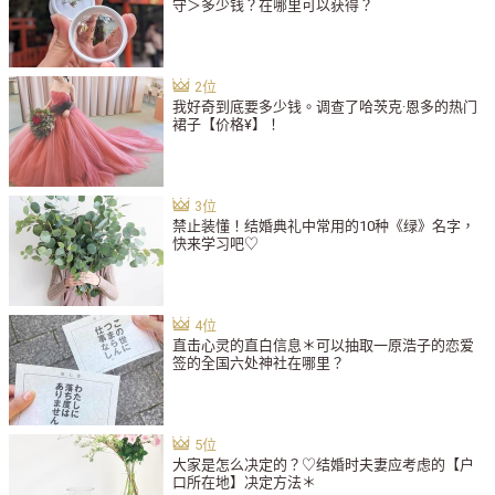
守＞多少钱？在哪里可以获得？
我好奇到底要多少钱。调查了哈茨克·恩多的热门
裙子【价格¥】！
禁止装懂！结婚典礼中常用的10种《绿》名字，
快来学习吧♡
直击心灵的直白信息＊可以抽取一原浩子的恋爱
签的全国六处神社在哪里？
大家是怎么决定的？♡结婚时夫妻应考虑的【户
口所在地】决定方法＊