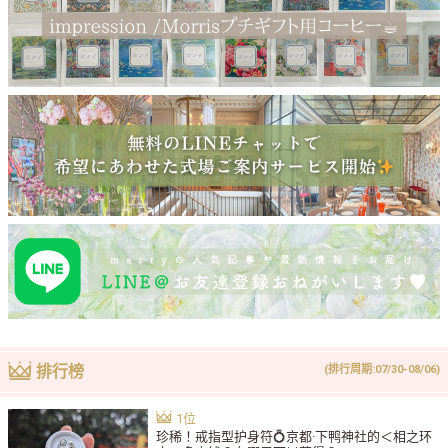
排行榜
(排行周期:07/30-08/06)
珍稀！戒指型护身符💍京都·下鸭神社的＜相之环