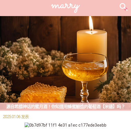
源自希腊神话的蜜月酒！你知道用蜂蜜酿造的葡萄酒【米德】吗？
2025.01.06 发表