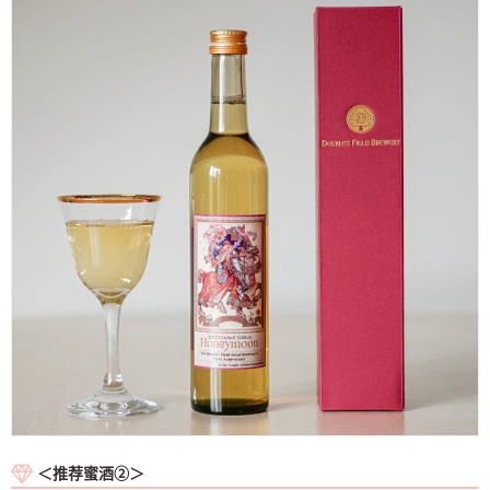
＜推荐蜜酒②＞