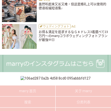
虽然听起来又长又难，但这是婚礼上可以使用的
德语祝福短语集♩
ウェディングフォト
お得＆満足を追求するなら🌷ドレス3着選べて23
万円〜のmarryコラボウェディングフォトプラン
が最強🫶🏻
marry 首页
关于 marry
搜索
分类列表