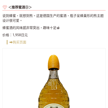
＜推荐蜜酒③＞
说到蜂蜜，就想到熊。这是德国生产的蜜酒，瓶子呈蜂巢形的熊主题
设计很可爱。
蜂蜜酒的风味感非常突出，趣味十足🍯
价格：1,958日元
➡︎购买页面