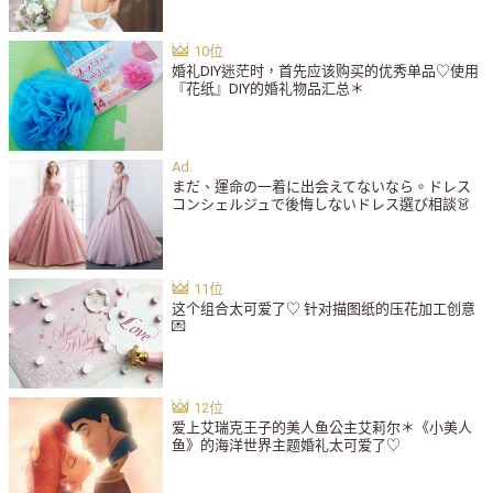
婚礼DIY迷茫时，首先应该购买的优秀单品♡使用
『花纸』DIY的婚礼物品汇总＊
まだ、運命の一着に出会えてないなら。ドレス
コンシェルジュで後悔しないドレス選び相談👗
这个组合太可爱了♡ 针对描图纸的压花加工创意
💌
爱上艾瑞克王子的美人鱼公主艾莉尔＊《小美人
鱼》的海洋世界主题婚礼太可爱了♡