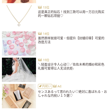
这是真正的钻石！找到三款可以用一万日元购买
的一颗钻石项链♡
虽然原样就很可爱，但提升【封蜡印章】可爱的
改造方法
＼轻盈设计令人心动♡／佐佐木希的婚纱和彩色
礼服可爱得让人无法抗拒♩
内祝い
センスあるって思われたい♡絶対に喜ばれる、お
しゃれな内祝い１５選♡