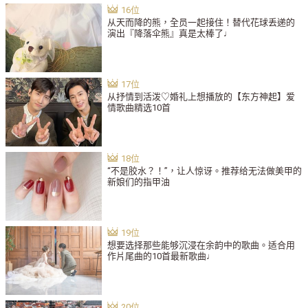
从天而降的熊，全员一起接住！替代花球丢递的
演出『降落伞熊』真是太棒了♩
从抒情到活泼♡婚礼上想播放的【东方神起】爱
情歌曲精选10首
“不是胶水？！”，让人惊讶。推荐给无法做美甲的
新娘们的指甲油
想要选择那些能够沉浸在余韵中的歌曲。适合用
作片尾曲的10首最新歌曲♩