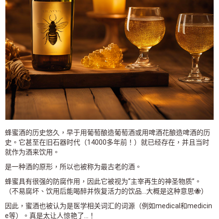
蜂蜜酒的历史悠久，早于用葡萄酿造葡萄酒或用啤酒花酿造啤酒的历
史。它甚至在旧石器时代（14000多年前！）就已经存在，并且当时
就作为酒来饮用。
是一种酒的原形，所以也被称为最古老的酒。
蜂蜜具有很强的防腐作用，因此它被视为“主宰再生的神圣物质”。
（不易腐坏、饮用后能喝醉并恢复活力的饮品...大概是这种意思🐝）
因此，蜜酒也被认为是医学相关词汇的词源（例如medical和medicin
e等）。真是太让人惊艳了...！