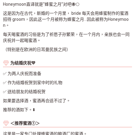
Honeymoon直译就是“蜂蜜之月”对吧🐝🌕
这是因为在古代，新婚的一个月里， bride 每天会用蜂蜜制作的蜜酒
招待 groom，因此这一个月被称为蜂蜜之月...因此被称为Honeymoo
n。
每天喝蜜酒的习俗是为了祈愿子孙繁荣，在一个月内，亲族也会一同
庆祝并一起喝蜜酒。
（特别是在欧洲的日耳曼民族之间）
为结婚庆祝💛
✅ 为两人庆祝而准备
✅ 作为结婚祝贺到家中时的礼物
✅ 送给朋友的结婚祝贺
如果要选择酒，蜜酒再合适不过了。
推荐的酒如下。⬇️
＜推荐蜜酒①＞
这里是一家专门处理蜂蜜酒的酿酒厂的蜜酒。