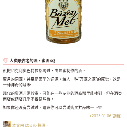
人类最古老的酒，蜜酒🍯🍾
凯撒和克利奥巴特拉都喝过，由蜂蜜制作的酒。
蜜月的词源，甚至是医学的词源，给人一种“万源之源”的感觉，这是
一种神奇的酒🐝
现代的蜜酒非常珍贵，可能在一些专业的酒商那里能找到，但在酒类
商店或药店几乎不容易购得。
如果你还没有尝试过，建议你可以尝试购买并品味一下💛
（2025.01.06 更新）
本文由 はるの 撰写。