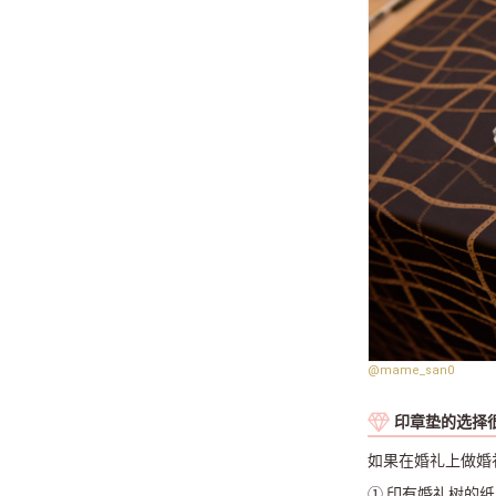
@mame_san0
印章垫的选择
如果在婚礼上做婚
① 印有婚礼树的纸