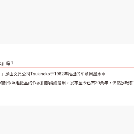
ic』吗？
nic）』是由文具公司Tsukineko于1982年推出的印章用墨水＊
和制作浮雕纸品的作家们都纷纷爱用，发布至今已有30余年，仍然是畅销