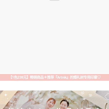
【1色238元】畅销商品＊推荐『Artnik』的婚礼树专用印章♡