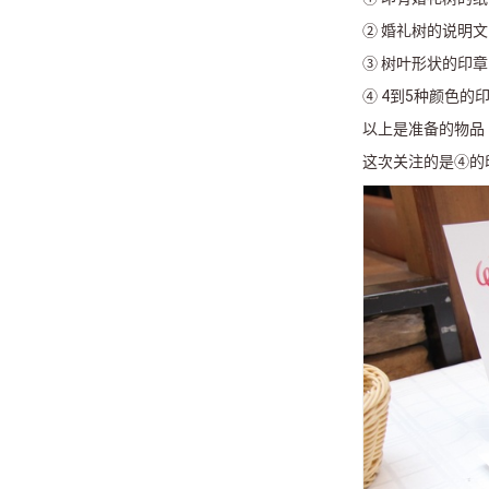
② 婚礼树的说明文
③ 树叶形状的印章
④ 4到5种颜色的
以上是准备的物品
这次关注的是④的