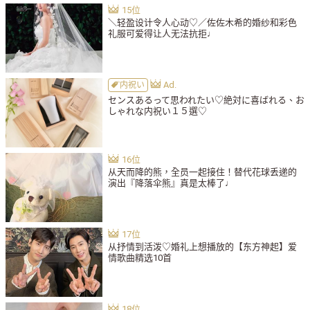
＼轻盈设计令人心动♡／佐佐木希的婚纱和彩色
礼服可爱得让人无法抗拒♩
内祝い
センスあるって思われたい♡絶対に喜ばれる、お
しゃれな内祝い１５選♡
从天而降的熊，全员一起接住！替代花球丢递的
演出『降落伞熊』真是太棒了♩
从抒情到活泼♡婚礼上想播放的【东方神起】爱
情歌曲精选10首