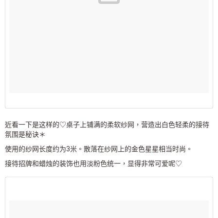
近看一下是这样的♡桌子上铺满的柔软纱网，营造出白色轻柔的接待
氛围是秘诀＊
使用的纱网长度约为3米。散落在纱网上的金色星星相当时尚。
接待招牌和蜡烛的装饰也用淡粉色统一，显得非常可爱呢♡