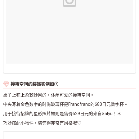
接待空间的装饰实例如⑦
桌子上铺上柔软纱网的，休闲可爱的接待空间。
中央写着金色数字的时尚玻璃杯是Francfranc的680日元数字杯。
用于接待招牌的星形照片框则是售价529日元的来自Salyu！＊
巧妙搭配小物件，装饰得非常有风格哦♡