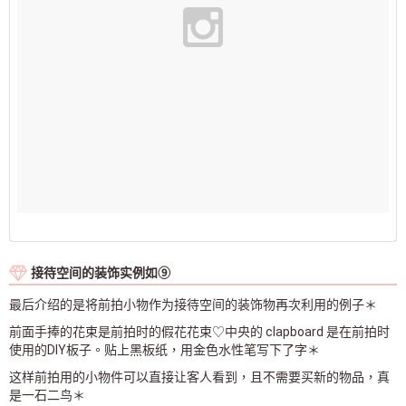
接待空间的装饰实例如⑨
最后介绍的是将前拍小物作为接待空间的装饰物再次利用的例子＊
前面手捧的花束是前拍时的假花花束♡中央的 clapboard 是在前拍时
使用的DIY板子。贴上黑板纸，用金色水性笔写下了字＊
这样前拍用的小物件可以直接让客人看到，且不需要买新的物品，真
是一石二鸟＊