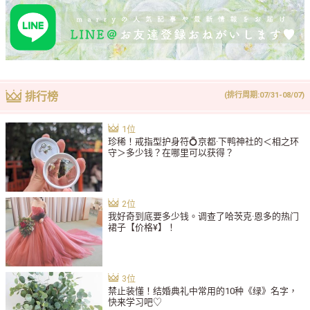
排行榜
(排行周期:07/31-08/07)
珍稀！戒指型护身符💍京都·下鸭神社的＜相之环
守＞多少钱？在哪里可以获得？
我好奇到底要多少钱。调查了哈茨克·恩多的热门
裙子【价格¥】！
禁止装懂！结婚典礼中常用的10种《绿》名字，
快来学习吧♡