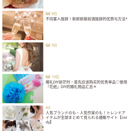
不向客人致辞！新郎新娘祝酒致辞的优势与方法*
婚礼DIY迷茫时，首先应该购买的优秀单品♡使用
『花纸』DIY的婚礼物品汇总＊
人気ブランドのも、人気作家のも！トレンドア
イテムが全部まとめて見られる通販サイト【cor
dy】