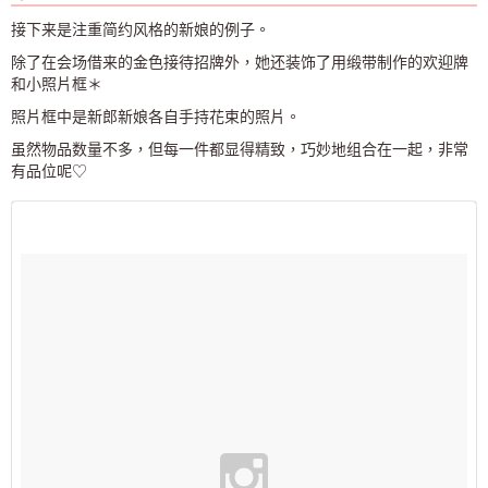
接下来是注重简约风格的新娘的例子。
除了在会场借来的金色接待招牌外，她还装饰了用缎带制作的欢迎牌
和小照片框＊
照片框中是新郎新娘各自手持花束的照片。
虽然物品数量不多，但每一件都显得精致，巧妙地组合在一起，非常
有品位呢♡