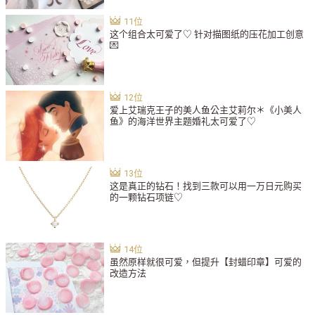
这个组合太可爱了♡ 针对描图纸的压花加工创意
💌
爱上艾瑞克王子的美人鱼公主艾莉尔＊《小美人
鱼》的海洋世界主题婚礼太可爱了♡
这是真正的钻石！找到三款可以用一万日元购买
的一颗钻石项链♡
虽然原样就很可爱，但提升【封蜡印章】可爱的
改造方法