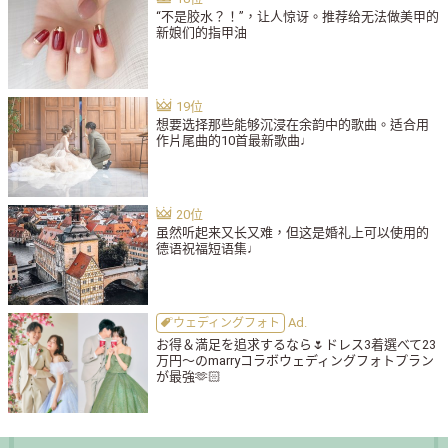
“不是胶水？！”，让人惊讶。推荐给无法做美甲的
新娘们的指甲油
想要选择那些能够沉浸在余韵中的歌曲。适合用
作片尾曲的10首最新歌曲♩
虽然听起来又长又难，但这是婚礼上可以使用的
德语祝福短语集♩
ウェディングフォト
お得＆満足を追求するなら🌷ドレス3着選べて23
万円〜のmarryコラボウェディングフォトプラン
が最強🫶🏻