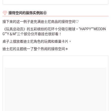
接待空间的装饰实例如⑧
接下来的这一例子是充满迪士尼商品的接待空间♡
《玩具总动员》的五彩缤纷的花环十分吸引眼球。“HAPPY”“WEDDIN
G”“Y＆M”三个部分分开悬挂也很好看！
桌子上摆放着迪士尼角色的玩偶和蜂巢卡片。
迪士尼的主题统一了整个热闹的接待空间＊