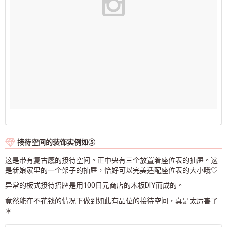
接待空间的装饰实例如⑤
这是带有复古感的接待空间。正中央有三个放置着座位表的抽屉。这
是新娘家里的一个架子的抽屉，恰好可以完美适配座位表的大小哦♡
异常的板式接待招牌是用100日元商店的木板DIY而成的。
竟然能在不花钱的情况下做到如此有品位的接待空间，真是太厉害了
＊