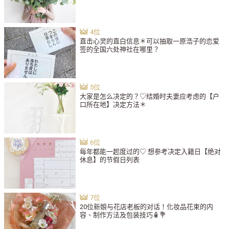
直击心灵的直白信息＊可以抽取一原浩子的恋爱
签的全国六处神社在哪里？
大家是怎么决定的？♡结婚时夫妻应考虑的【户
口所在地】决定方法＊
每年都能一起度过的♡ 想参考决定入籍日【绝对
休息】的节假日列表
20位新娘与花店老板的对话！化妆品花束的内
容、制作方法及包装技巧🧴💐