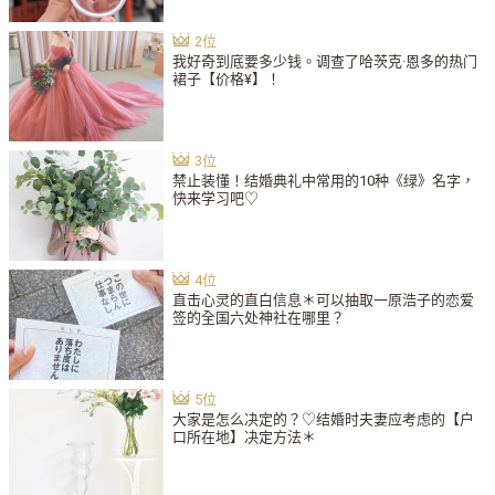
我好奇到底要多少钱。调查了哈茨克·恩多的热门
裙子【价格¥】！
禁止装懂！结婚典礼中常用的10种《绿》名字，
快来学习吧♡
直击心灵的直白信息＊可以抽取一原浩子的恋爱
签的全国六处神社在哪里？
大家是怎么决定的？♡结婚时夫妻应考虑的【户
口所在地】决定方法＊