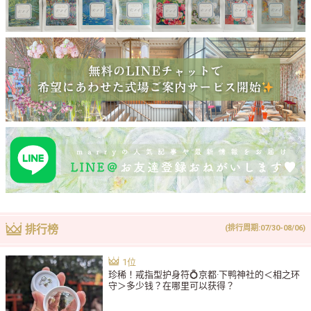
排行榜
(排行周期:07/30-08/06)
珍稀！戒指型护身符💍京都·下鸭神社的＜相之环
守＞多少钱？在哪里可以获得？