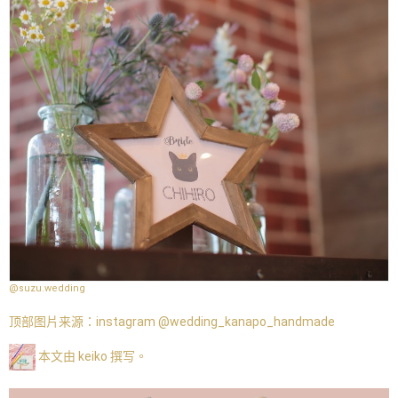
@suzu.wedding
顶部图片来源：
instagram @wedding_kanapo_handmade
本文由 keiko 撰写。