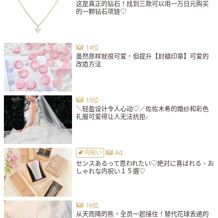
这是真正的钻石！找到三款可以用一万日元购买
的一颗钻石项链♡
虽然原样就很可爱，但提升【封蜡印章】可爱的
改造方法
＼轻盈设计令人心动♡／佐佐木希的婚纱和彩色
礼服可爱得让人无法抗拒♩
内祝い
センスあるって思われたい♡絶対に喜ばれる、お
しゃれな内祝い１５選♡
从天而降的熊，全员一起接住！替代花球丢递的