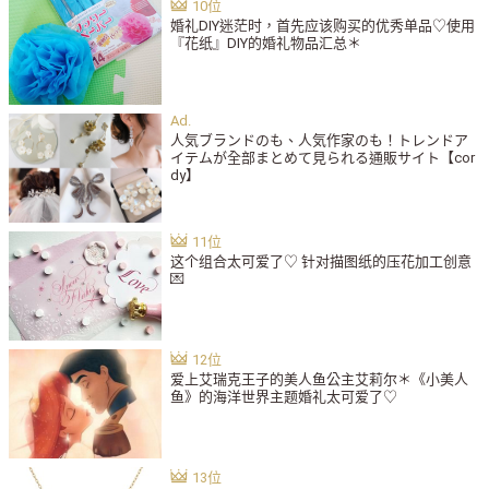
婚礼DIY迷茫时，首先应该购买的优秀单品♡使用
『花纸』DIY的婚礼物品汇总＊
人気ブランドのも、人気作家のも！トレンドア
イテムが全部まとめて見られる通販サイト【cor
dy】
这个组合太可爱了♡ 针对描图纸的压花加工创意
💌
爱上艾瑞克王子的美人鱼公主艾莉尔＊《小美人
鱼》的海洋世界主题婚礼太可爱了♡