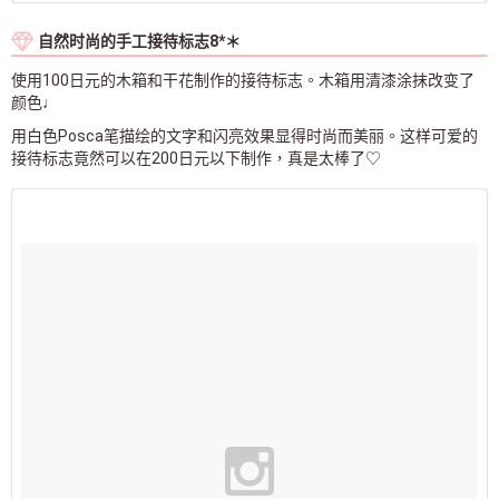
自然时尚的手工接待标志8*＊
使用100日元的木箱和干花制作的接待标志。木箱用清漆涂抹改变了
颜色♩
用白色Posca笔描绘的文字和闪亮效果显得时尚而美丽。这样可爱的
接待标志竟然可以在200日元以下制作，真是太棒了♡