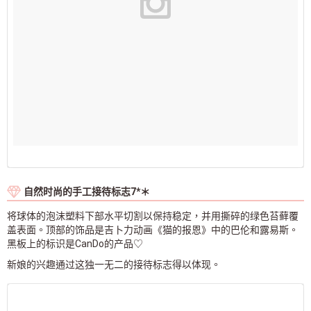
自然时尚的手工接待标志7*＊
将球体的泡沫塑料下部水平切割以保持稳定，并用撕碎的绿色苔藓覆
盖表面。顶部的饰品是吉卜力动画《猫的报恩》中的巴伦和露易斯。
黑板上的标识是CanDo的产品♡
新娘的兴趣通过这独一无二的接待标志得以体现。