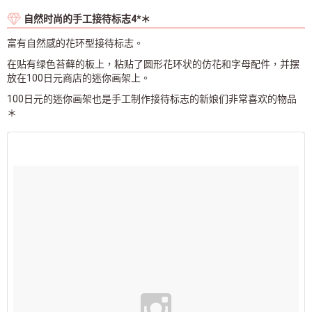
自然时尚的手工接待标志4*＊
富有自然感的花环型接待标志。
在贴有绿色苔藓的板上，粘贴了圆形花环状的仿花和字母配件，并摆
放在100日元商店的迷你画架上。
100日元的迷你画架也是手工制作接待标志的新娘们非常喜欢的物品
＊