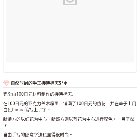
自然时尚的手工接待标志5*＊
完全由100日元材料制作的接待标志♩
在100日元的亚克力盖木箱里，铺满了100日元的仿花，并在盖子上用
白色Posca笔写上了字。
新娘方的以红花为中心，新郎方则以蓝花为中心进行配色，一目了然
＊
自由手写的随意字迹也显得很时尚。