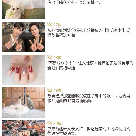
演出『降落伞熊』真是太棒了♩
从抒情到活泼♡婚礼上想播放的【东方神起】爱
情歌曲精选10首
“不是胶水？！”，让人惊讶。推荐给无法做美甲的
新娘们的指甲油
想要选择那些能够沉浸在余韵中的歌曲。适合用
作片尾曲的10首最新歌曲♩
虽然听起来又长又难，但这是婚礼上可以使用的
德语祝福短语集♩