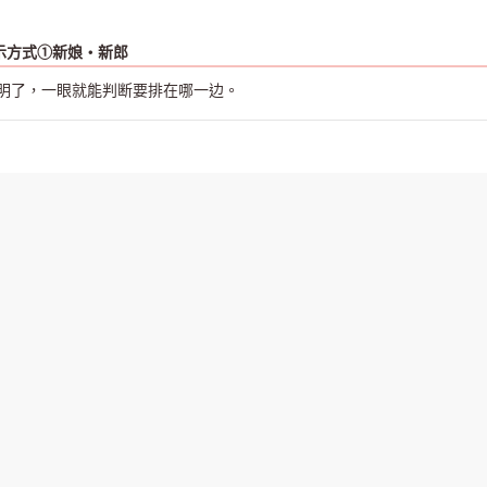
示方式①新娘・新郎
明了，一眼就能判断要排在哪一边。