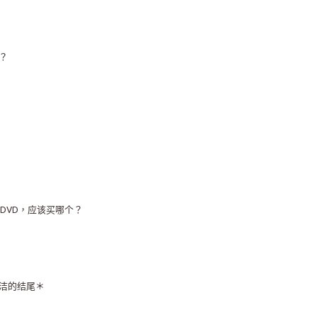
？
DVD，应该买哪个？
洁的结尾＊