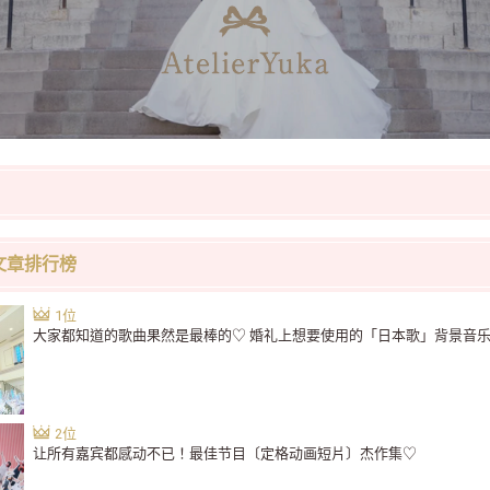
文章排行榜
大家都知道的歌曲果然是最棒的♡ 婚礼上想要使用的「日本歌」背景音乐
让所有嘉宾都感动不已！最佳节目〔定格动画短片〕杰作集♡