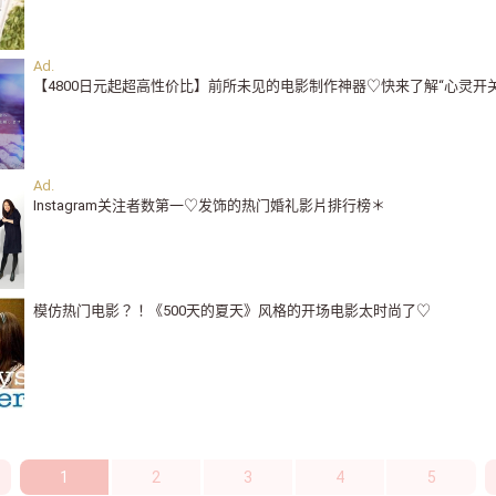
【4800日元起超高性价比】前所未见的电影制作神器♡快来了解“心灵开关
Instagram关注者数第一♡发饰的热门婚礼影片排行榜＊
模仿热门电影？！《500天的夏天》风格的开场电影太时尚了♡
1
2
3
4
5