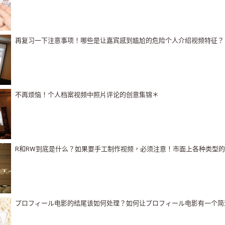
再复习一下注意事项！哪些是让嘉宾感到尴尬的危险个人介绍视频特征？
不再烦恼！个人档案视频中照片评论的创意集锦＊
R和RW到底是什么？如果要手工制作视频，必须注意！市面上各种类型的
プロフィール电影的结尾该如何处理？如何让プロフィール电影有一个简