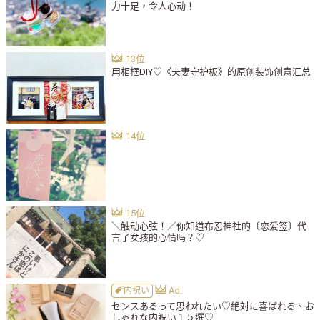
力十足，令人心动！
用相框DIY♡《夫妻守护板》的原创装饰创意汇总
＼触动心弦！／你知道布忍神社的〔恋爱签〕代
言了女孩的心情吗？♡
内祝い
センスあるって思われたい♡絶対に喜ばれる、お
しゃれな内祝い１５選♡