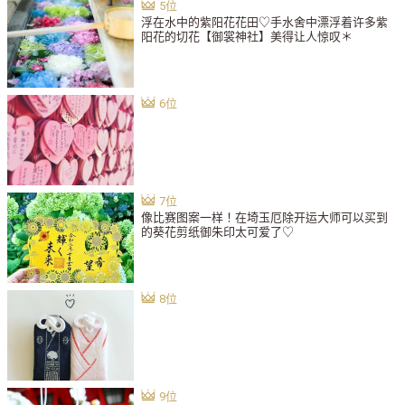
浮在水中的紫阳花花田♡手水舍中漂浮着许多紫
阳花的切花【御裳神社】美得让人惊叹＊
像比赛图案一样！在埼玉厄除开运大师可以买到
的葵花剪纸御朱印太可爱了♡