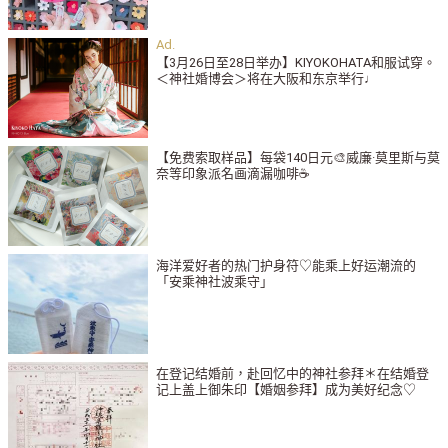
【3月26日至28日举办】KIYOKOHATA和服试穿。
＜神社婚博会＞将在大阪和东京举行♩
【免费索取样品】每袋140日元🎨威廉·莫里斯与莫
奈等印象派名画滴漏咖啡☕️
海洋爱好者的热门护身符♡能乘上好运潮流的
「安乘神社波乘守」
在登记结婚前，赴回忆中的神社参拜＊在结婚登
记上盖上御朱印【婚姻参拜】成为美好纪念♡