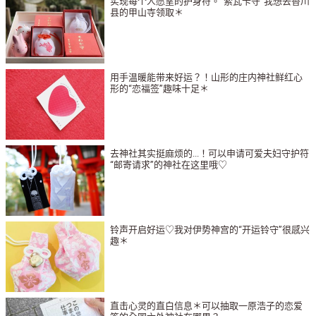
实现每个人愿望的护身符。“索瓦卡守”我想去香川
县的甲山寺领取＊
用手温暖能带来好运？！山形的庄内神社鲜红心
形的“恋福签”趣味十足＊
去神社其实挺麻烦的...！可以申请可爱夫妇守护符
“邮寄请求”的神社在这里哦♡
铃声开启好运♡我对伊势神宫的“开运铃守”很感兴
趣＊
直击心灵的直白信息＊可以抽取一原浩子的恋爱