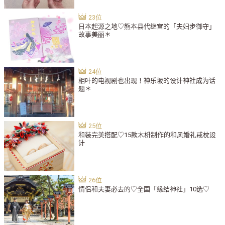
日本起源之地♡熊本县代继宫的「夫妇步御守」
故事美丽＊
相叶的电视剧也出现！神乐坂的设计神社成为话
题＊
和装完美搭配♡15款木枡制作的和风婚礼戒枕设
计
情侣和夫妻必去的♡全国「缘结神社」10选♡