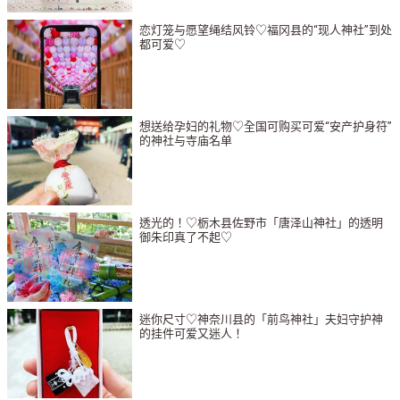
恋灯笼与愿望绳结风铃♡福冈县的“现人神社”到处
都可爱♡
想送给孕妇的礼物♡全国可购买可爱“安产护身符”
的神社与寺庙名单
透光的！♡栃木县佐野市「唐泽山神社」的透明
御朱印真了不起♡
迷你尺寸♡神奈川县的「前鸟神社」夫妇守护神
的挂件可爱又迷人！