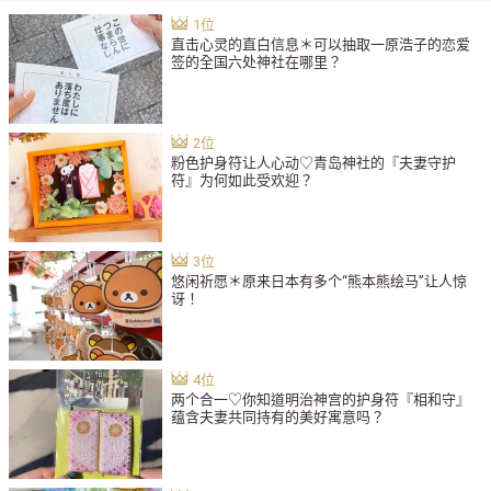
直击心灵的直白信息＊可以抽取一原浩子的恋爱
签的全国六处神社在哪里？
粉色护身符让人心动♡青岛神社的『夫妻守护
符』为何如此受欢迎？
悠闲祈愿＊原来日本有多个“熊本熊绘马”让人惊
讶！
两个合一♡你知道明治神宫的护身符『相和守』
蕴含夫妻共同持有的美好寓意吗？