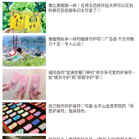
像比赛图案一样！在埼玉厄除开运大师可以买到
的葵花剪纸御朱印太可爱了♡
像植物标本一样的姻缘守护符♡广岛县·千光寺魅
力十足，令人心动！
福冈县的“宝满宫竈门神社”有许多可爱的护身符，
如“晴天守护”和“草莓守护”等♡
自己制作的护身符♡鸟取·太平山金毘罗院的「祈
愿护身符」独具特色♩