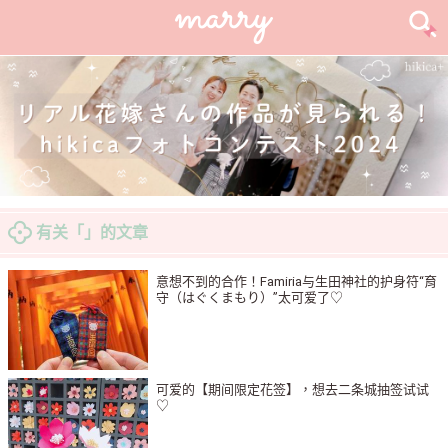
有关「」的文章
意想不到的合作！Famiria与生田神社的护身符“育
守（はぐくまもり）”太可爱了♡
可爱的【期间限定花签】，想去二条城抽签试试
♡