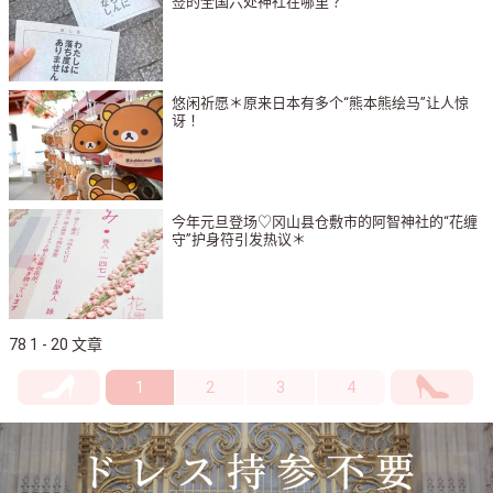
签的全国六处神社在哪里？
悠闲祈愿＊原来日本有多个“熊本熊绘马”让人惊
讶！
今年元旦登场♡冈山县仓敷市的阿智神社的“花缠
守”护身符引发热议＊
78 1 - 20 文章
1
2
3
4