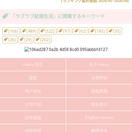
(ランキング集計期間:2026/05-2026/08)
「ラブラブ結婚生活」に関連するキーワード
(166)
(489)
(522)
(97)
(62)
(185)
(35)
(26)
(29)
(202)
marry 首页
关于 marry
搜索
分类列表
用户协议
隐私政策
公司介绍
联系我们
日本語版
English version
中国語版
韓国語版