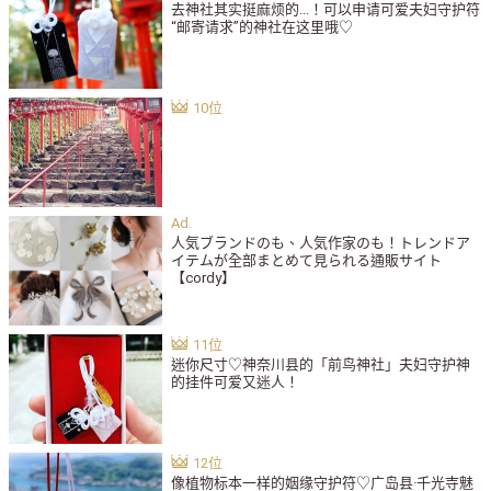
去神社其实挺麻烦的...！可以申请可爱夫妇守护符
“邮寄请求”的神社在这里哦♡
人気ブランドのも、人気作家のも！トレンドア
イテムが全部まとめて見られる通販サイト
【cordy】
迷你尺寸♡神奈川县的「前鸟神社」夫妇守护神
的挂件可爱又迷人！
像植物标本一样的姻缘守护符♡广岛县·千光寺魅