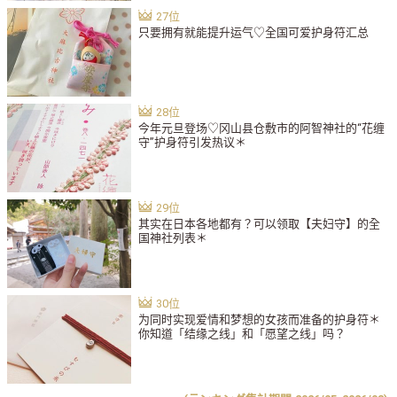
只要拥有就能提升运气♡全国可爱护身符汇总
今年元旦登场♡冈山县仓敷市的阿智神社的“花缠
守”护身符引发热议＊
其实在日本各地都有？可以领取【夫妇守】的全
国神社列表＊
为同时实现爱情和梦想的女孩而准备的护身符＊
你知道「结缘之线」和「愿望之线」吗？