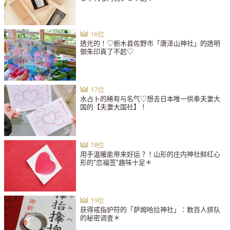
透光的！♡栃木县佐野市「唐泽山神社」的透明
御朱印真了不起♡
水占卜的稀有与名气♡想去日本唯一供奉夫妻大
国的【夫妻大国社】！
用手温暖能带来好运？！山形的庄内神社鲜红心
形的“恋福签”趣味十足＊
获得戒指护符的「萨姆哈拉神社」：数百人排队
的秘密调查＊