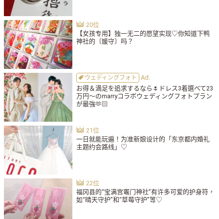
【女孩专用】独一无二的愿望实现♡你知道下鸭
神社的〔媛守〕吗？
ウェディングフォト
お得＆満足を追求するなら🌷ドレス3着選べて23
万円〜のmarryコラボウェディングフォトプラン
が最強🫶🏻
一日就能玩遍！为准新娘设计的「东京都内婚礼
主题约会路线」♡
福冈县的“宝满宫竈门神社”有许多可爱的护身符，
如“晴天守护”和“草莓守护”等♡