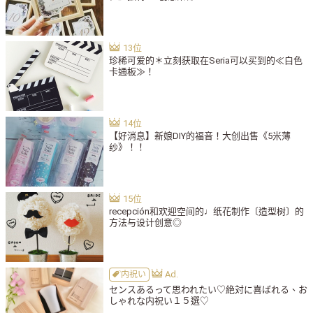
珍稀可爱的＊立刻获取在Seria可以买到的≪白色
卡通板≫！
【好消息】新娘DIY的福音！大创出售《5米薄
纱》！！
recepción和欢迎空间的♩纸花制作〔造型树〕的
方法与设计创意◎
内祝い
センスあるって思われたい♡絶対に喜ばれる、お
しゃれな内祝い１５選♡