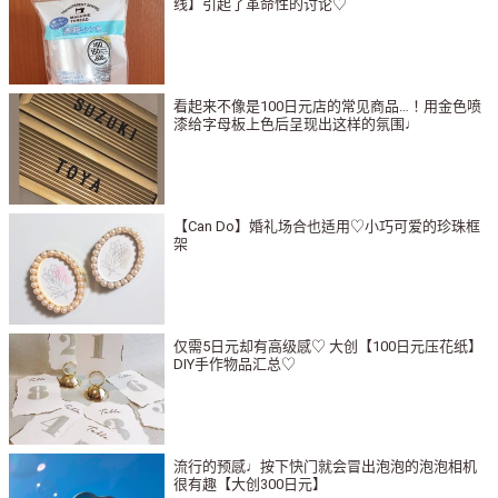
线】引起了革命性的讨论♡
看起来不像是100日元店的常见商品…！用金色喷
漆给字母板上色后呈现出这样的氛围♩
【Can Do】婚礼场合也适用♡小巧可爱的珍珠框
架
仅需5日元却有高级感♡ 大创【100日元压花纸】
DIY手作物品汇总♡
流行的预感♩按下快门就会冒出泡泡的泡泡相机
很有趣【大创300日元】