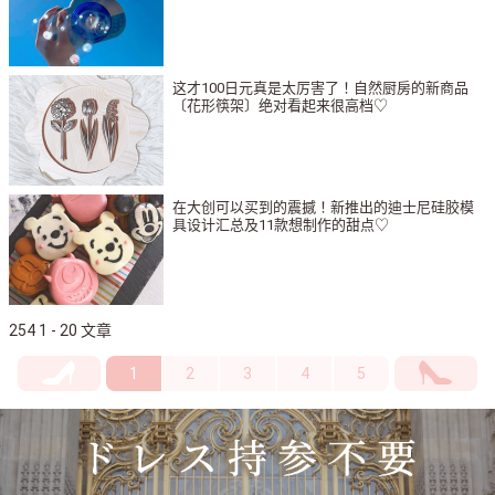
这才100日元真是太厉害了！自然厨房的新商品
〔花形筷架〕绝对看起来很高档♡
在大创可以买到的震撼！新推出的迪士尼硅胶模
具设计汇总及11款想制作的甜点♡
254 1 - 20 文章
1
2
3
4
5