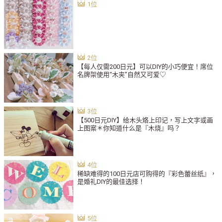
【每人仅需200日元】可以DIY的小巧便宜！席位
名牌架使用“木夹”自然又可爱♡
【500日元DIY】给木头烙上印记，写上文字或画
上图案＊你知道什么是『木烧』吗？
稀缺难得的100日元店可购得的『彩色蕾丝纸』，
是婚礼DIY的最佳选择！