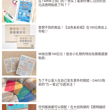
在Twitter上热门的！你买了能制作推し日历的百
元店透明贴纸了吗？？
意想不到的商品！【淡色系彩纸】在100元商店上
市啦♡
96张仅需100日元！适合小礼物的特拉佐图案感谢
贴纸♩
为了不让家人在自己发生意外时困扰，DAISO热
卖的“万一笔记”引起关注！
任何服装都可以搭配！在大创热销的【透明缝纫