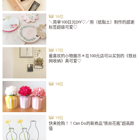
＼简单100日元DIY♡／用〔纸黏土〕制作的感谢
标签超级可爱♡
最喜欢的小物展示＊在100元店可以买到的《铁丝
网收纳》真可爱♡
快来抢购！！Can Do的新商品“铁丝花瓶”超高颜
值