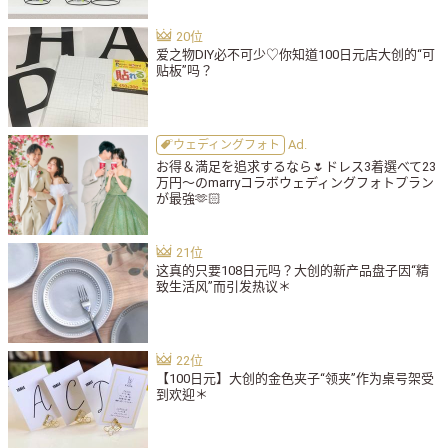
爱之物DIY必不可少♡你知道100日元店大创的“可
贴板”吗？
ウェディングフォト
お得＆満足を追求するなら🌷ドレス3着選べて23
万円〜のmarryコラボウェディングフォトプラン
が最強🫶🏻
这真的只要108日元吗？大创的新产品盘子因“精
致生活风”而引发热议＊
【100日元】大创的金色夹子“领夹”作为桌号架受
到欢迎＊