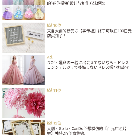
的“迷你模特”设计与制作方法解说
来自大创的新品♡【字母板】终于可以在100日元
店买到了！
まだ、運命の一着に出会えてないなら。ドレス
コンシェルジュで後悔しないドレス選び相談👗
大创、Seria、CanDo♡想模仿的【百元店照片
框】独特DIY创意集锦♩