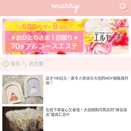
有关「」的文章
这才100日元，真令人惊讶😲大创的MDF相框真时
尚♡
在线下单省心又省钱！大创网购可购买的“淋浴演
出”道具汇总🫶