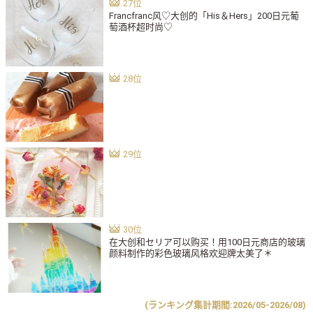
Francfranc风♡大创的「His＆Hers」200日元葡
萄酒杯超时尚♡
在大创和セリア可以购买！用100日元商店的玻璃
颜料制作的彩色玻璃风格欢迎牌太美了＊
(ランキング集計期間:2026/05-2026/08)