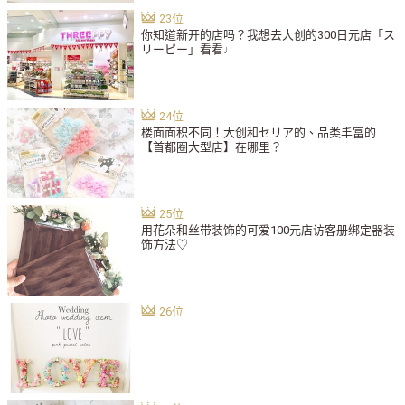
你知道新开的店吗？我想去大创的300日元店「ス
リーピー」看看♩
楼面面积不同！大创和セリア的、品类丰富的
【首都圈大型店】在哪里？
用花朵和丝带装饰的可爱100元店访客册绑定器装
饰方法♡