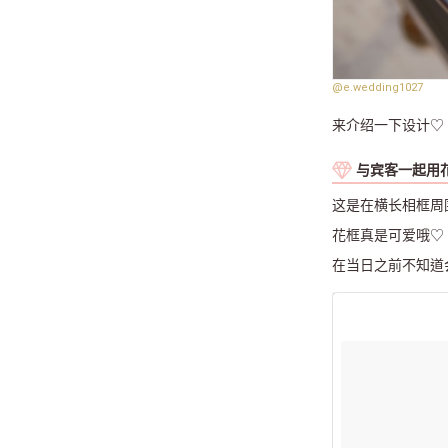
@e.wedding1027
来介绍一下设计♡
与宾客一起用
这是在横长相框周
花框真是可爱哦♡
在当日之前不知道