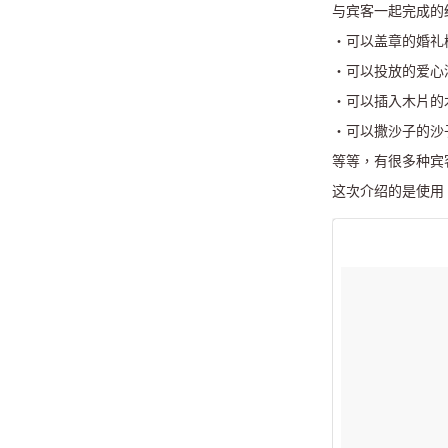
与宾客一起完成的
・可以盖章的婚礼
・可以投放的爱心
・可以插入木片的
・可以撒沙子的沙
等等，有很多种宾
这次介绍的是使用