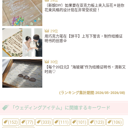
〔新娘DIY〕如果要在亚克力板上夹入压花＊迷你
花束风格的设计现在非常受欢迎！
用巧克力笔在【饼干】上写下誓言，制作结婚证
明书的创意🍪
【每个20日元】“海玻璃”作为结婚证明书，清新又
时尚♡
(ランキング集計期間:2026/05-2026/08)
「ウェディングアイテム」に関連するキーワード
(152)
(77)
(333)
(111)
(101)
(123)
(106)