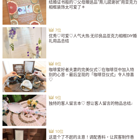
结婚证书般的♡父母赠送品“育儿感谢状”用亚克力
相框装饰太可爱了＊
优秀♡可爱♡人气大热·无印良品亚克力相框DIY婚
礼用品总结
咖啡爱好者夫妻的完美仪式♡在咖啡豆中加入特
别的心意，最后呈现的「咖啡豆仪式」令人惊喜
♡
独特的客人留言本♡ 想让客人留言的物品总结♩
这是个了不起的主意！调配香料，让宾客制作香