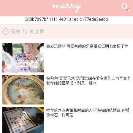
有关「」的文章
激发玩趣💛 可爱有趣的乐高婚姻证明书太棒了💙
被称为“宣誓艺术”的创意🖼在著名画作上书写文字
制作结婚证明书，别具一格🎨
推荐给喜欢古董和时尚的人♡[按钮的结婚证明书]
像宝石一样可爱