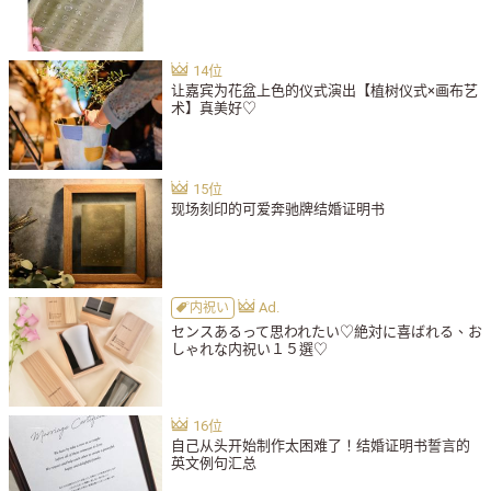
让嘉宾为花盆上色的仪式演出【植树仪式×画布艺
术】真美好♡
现场刻印的可爱奔驰牌结婚证明书
内祝い
センスあるって思われたい♡絶対に喜ばれる、お
しゃれな内祝い１５選♡
自己从头开始制作太困难了！结婚证明书誓言的
英文例句汇总