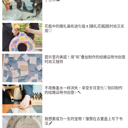
花瓶中的婚礼画布进化版🌷[婚礼花瓶]既时尚又实
用♡
提升室内美感！用“布”叠加制作的结婚证明书创意
时尚又独特
不用像墨水一样消失，享受岁月变化♡刻印制作
的结婚证明书创意✨🔨
我想要成为一生的宝物！憧憬在古董盘上写下书
法🖋