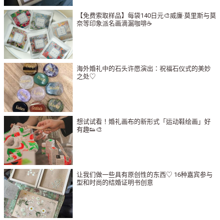
【免费索取样品】每袋140日元🎨威廉·莫里斯与莫
奈等印象派名画滴漏咖啡☕️
海外婚礼中的石头许愿演出：祝福石仪式的美妙
之处♡
想试试看！婚礼画布的新形式「运动鞋绘画」好
有趣👟🎨
让我们做一些具有原创性的东西♡ 16种嘉宾参与
型和时尚的结婚证明书创意