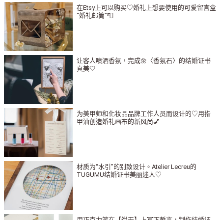
在Etsy上可以购买♡婚礼上想要使用的可爱留言盒
“婚礼邮筒”📮
让客人喷洒香氛，完成🌼〈香氛石〉的结婚证书
真美🤍
为美甲师和化妆品品牌工作人员而设计的♡用指
甲油创造婚礼画布的新风尚💅
材质为“水引”的别致设计。Atelier Lecreu的
TUGUMU结婚证书美丽迷人♡
用巧克力笔在【饼干】上写下誓言，制作结婚证