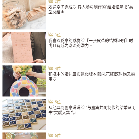
欢迎空间完成♡ 客人参与制作的“结婚证明书”类
型总结＊
我喜欢随意的感觉♡【一张皮革的结婚证明】时
尚且有成为潮流的潜力。
花瓶中的婚礼画布进化版🌷[婚礼花瓶]既时尚又实
用♡
从经典到创意满满♡ “与嘉宾共同制作的结婚证明
书”灵感大集合♩