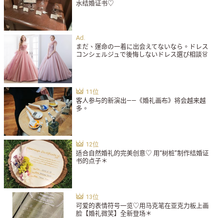
水结婚证书♡
まだ、運命の一着に出会えてないなら。ドレス
コンシェルジュで後悔しないドレス選び相談👗
客人参与的新演出——《婚礼画布》将会越来越
多。
适合自然婚礼的完美创意♡ 用“树桩”制作结婚证
书的点子＊
可爱的表情符号一览♡用马克笔在亚克力板上画
脸【婚礼微笑】全新登场＊