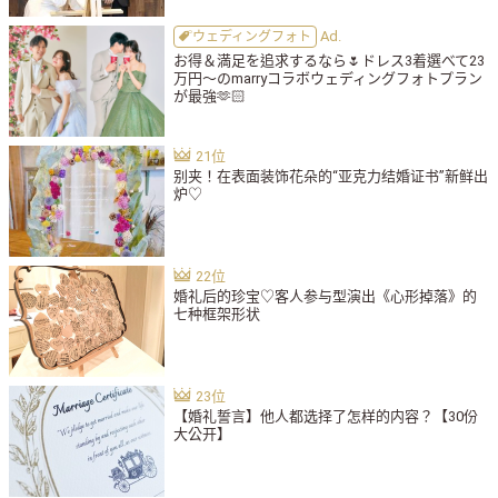
ウェディングフォト
お得＆満足を追求するなら🌷ドレス3着選べて23
万円〜のmarryコラボウェディングフォトプラン
が最強🫶🏻
别夹！在表面装饰花朵的“亚克力结婚证书”新鲜出
炉♡
婚礼后的珍宝♡客人参与型演出《心形掉落》的
七种框架形状
【婚礼誓言】他人都选择了怎样的内容？【30份
大公开】