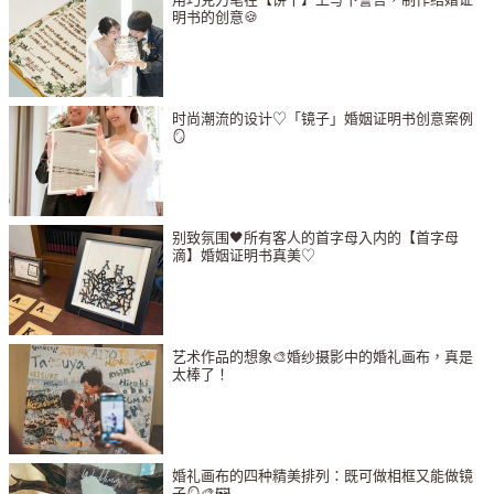
明书的创意🍪
时尚潮流的设计♡「镜子」婚姻证明书创意案例
🪞
别致氛围🖤所有客人的首字母入内的【首字母
滴】婚姻证明书真美♡
艺术作品的想象🎨婚纱摄影中的婚礼画布，真是
太棒了！
婚礼画布的四种精美排列：既可做相框又能做镜
子🪞🎨🖼