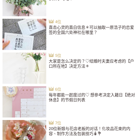
直击心灵的直白信息＊可以抽取一原浩子的恋爱
签的全国六处神社在哪里？
大家是怎么决定的？♡结婚时夫妻应考虑的【户
口所在地】决定方法＊
每年都能一起度过的♡ 想参考决定入籍日【绝对
休息】的节假日列表
20位新娘与花店老板的对话！化妆品花束的内
容、制作方法及包装技巧🧴💐