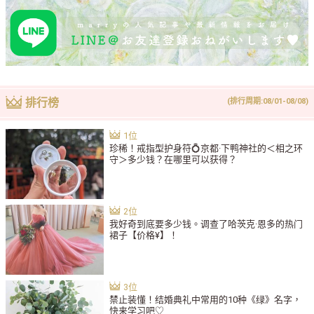
排行榜
(排行周期:08/01-08/08)
珍稀！戒指型护身符💍京都·下鸭神社的＜相之环
守＞多少钱？在哪里可以获得？
我好奇到底要多少钱。调查了哈茨克·恩多的热门
裙子【价格¥】！
禁止装懂！结婚典礼中常用的10种《绿》名字，
快来学习吧♡