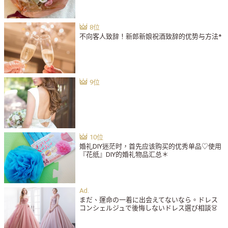
不向客人致辞！新郎新娘祝酒致辞的优势与方法*
婚礼DIY迷茫时，首先应该购买的优秀单品♡使用
『花纸』DIY的婚礼物品汇总＊
まだ、運命の一着に出会えてないなら。ドレス
コンシェルジュで後悔しないドレス選び相談👗