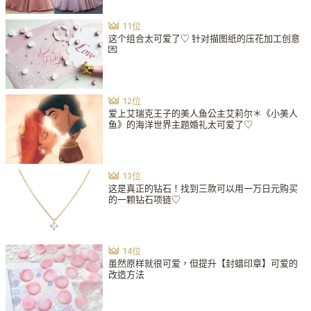
这个组合太可爱了♡ 针对描图纸的压花加工创意
💌
爱上艾瑞克王子的美人鱼公主艾莉尔＊《小美人
鱼》的海洋世界主题婚礼太可爱了♡
这是真正的钻石！找到三款可以用一万日元购买
的一颗钻石项链♡
虽然原样就很可爱，但提升【封蜡印章】可爱的
改造方法