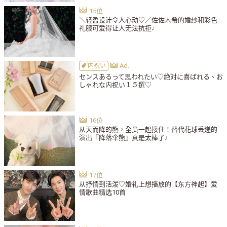
＼轻盈设计令人心动♡／佐佐木希的婚纱和彩色
礼服可爱得让人无法抗拒♩
内祝い
センスあるって思われたい♡絶対に喜ばれる、お
しゃれな内祝い１５選♡
从天而降的熊，全员一起接住！替代花球丢递的
演出『降落伞熊』真是太棒了♩
从抒情到活泼♡婚礼上想播放的【东方神起】爱
情歌曲精选10首