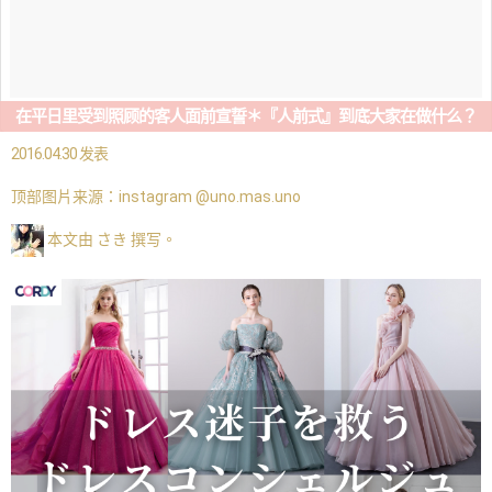
在平日里受到照顾的客人面前宣誓＊『人前式』到底大家在做什么？
2016.04.30 发表
顶部图片来源：
instagram @uno.mas.uno
本文由 さき 撰写。