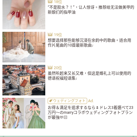
“不是胶水？！”，让人惊讶。推荐给无法做美甲的
新娘们的指甲油
想要选择那些能够沉浸在余韵中的歌曲。适合用
作片尾曲的10首最新歌曲♩
虽然听起来又长又难，但这是婚礼上可以使用的
德语祝福短语集♩
ウェディングフォト
お得＆満足を追求するなら🌷ドレス3着選べて23
万円〜のmarryコラボウェディングフォトプラン
が最強🫶🏻