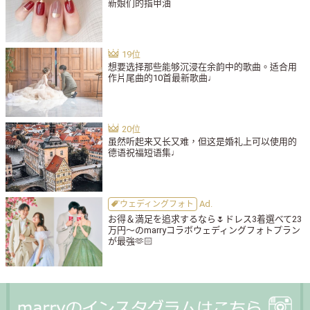
新娘们的指甲油
想要选择那些能够沉浸在余韵中的歌曲。适合用
作片尾曲的10首最新歌曲♩
虽然听起来又长又难，但这是婚礼上可以使用的
德语祝福短语集♩
ウェディングフォト
お得＆満足を追求するなら🌷ドレス3着選べて23
万円〜のmarryコラボウェディングフォトプラン
が最強🫶🏻