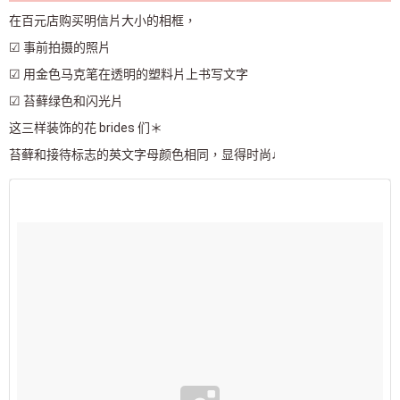
在百元店购买明信片大小的相框，
☑ 事前拍摄的照片
☑ 用金色马克笔在透明的塑料片上书写文字
☑ 苔藓绿色和闪光片
这三样装饰的花 brides 们＊
苔藓和接待标志的英文字母颜色相同，显得时尚♩