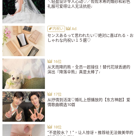
＼轻盈设计令人心动♡／佐佐木希的婚纱和彩色
礼服可爱得让人无法抗拒♩
内祝い
センスあるって思われたい♡絶対に喜ばれる、お
しゃれな内祝い１５選♡
从天而降的熊，全员一起接住！替代花球丢递的
演出『降落伞熊』真是太棒了♩
从抒情到活泼♡婚礼上想播放的【东方神起】爱
情歌曲精选10首
“不是胶水？！”，让人惊讶。推荐给无法做美甲的