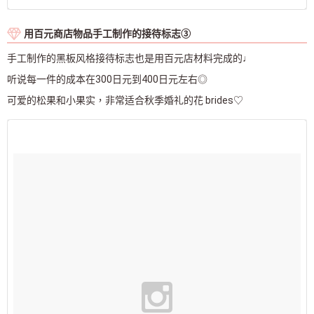
用百元商店物品手工制作的接待标志③
手工制作的黑板风格接待标志也是用百元店材料完成的♩
听说每一件的成本在300日元到400日元左右◎
可爱的松果和小果实，非常适合秋季婚礼的花 brides♡