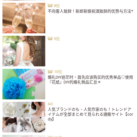
不向客人致辞！新郎新娘祝酒致辞的优势与方法*
婚礼DIY迷茫时，首先应该购买的优秀单品♡使用
『花纸』DIY的婚礼物品汇总＊
人気ブランドのも、人気作家のも！トレンドア
イテムが全部まとめて見られる通販サイト【cor
dy】