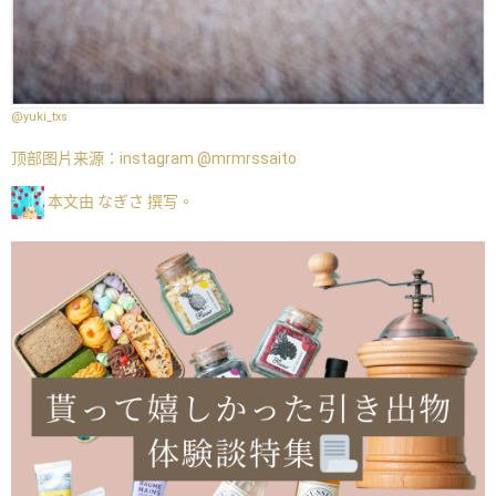
@yuki_txs
顶部图片来源：
instagram @mrmrssaito
本文由 なぎさ 撰写。