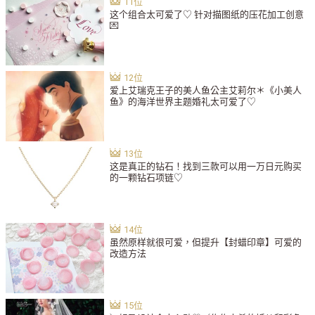
这个组合太可爱了♡ 针对描图纸的压花加工创意
💌
爱上艾瑞克王子的美人鱼公主艾莉尔＊《小美人
鱼》的海洋世界主题婚礼太可爱了♡
这是真正的钻石！找到三款可以用一万日元购买
的一颗钻石项链♡
虽然原样就很可爱，但提升【封蜡印章】可爱的
改造方法