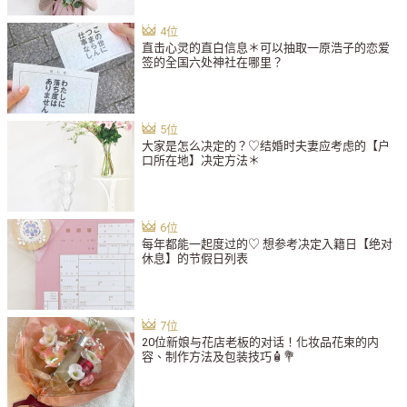
直击心灵的直白信息＊可以抽取一原浩子的恋爱
签的全国六处神社在哪里？
大家是怎么决定的？♡结婚时夫妻应考虑的【户
口所在地】决定方法＊
每年都能一起度过的♡ 想参考决定入籍日【绝对
休息】的节假日列表
20位新娘与花店老板的对话！化妆品花束的内
容、制作方法及包装技巧🧴💐