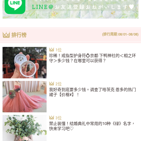
排行榜
(排行周期:08/01-08/08)
珍稀！戒指型护身符💍京都·下鸭神社的＜相之环
守＞多少钱？在哪里可以获得？
我好奇到底要多少钱。调查了哈茨克·恩多的热门
裙子【价格¥】！
禁止装懂！结婚典礼中常用的10种《绿》名字，
快来学习吧♡