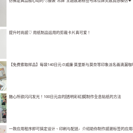
仿佛是真品般心动的🏷️服装“吊牌”主题感谢标签与席位牌灵感我想模仿💗
提升时尚感♡ 用纸制品运用的剪裁卡片真可爱！
【免费索取样品】每袋140日元🎨威廉·莫里斯与莫奈等印象派名画滴漏咖啡
随心所欲闪闪发光！100日元店的[透明彩虹膜]制作全息贴纸的方法
一款应用程序即可搞定设计、印刷与配送♩介绍助你制作感谢标签的应用