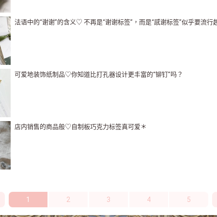
法语中的“谢谢”的含义♡ 不再是“谢谢标签”，而是“感谢标签”似乎要流行
可爱地装饰纸制品♡你知道比打孔器设计更丰富的“铆钉”吗？
店内销售的商品般♡自制板巧克力标签真可爱＊
1
2
3
4
5