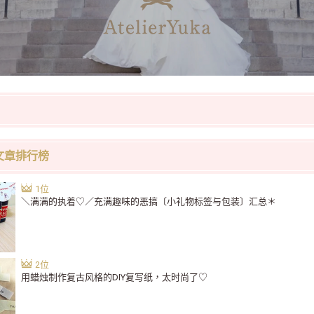
文章排行榜
＼满满的执着♡／充满趣味的恶搞〔小礼物标签与包装〕汇总＊
用蜡烛制作复古风格的DIY复写纸，太时尚了♡