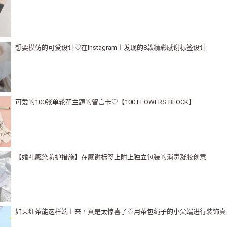
想要模仿的可爱设计♡在Instagram上发现的8款精彩感谢标签设计
可爱的100张单轮花主题的留言卡♡【100 FLOWERS BLOCK】
【婚礼感染防护措施】在感谢标签上附上独立包装的消毒凝胶创意
如果红茶能这样端上来，真是太惊喜了♡用茶包绳子的小尖端进行装饰真