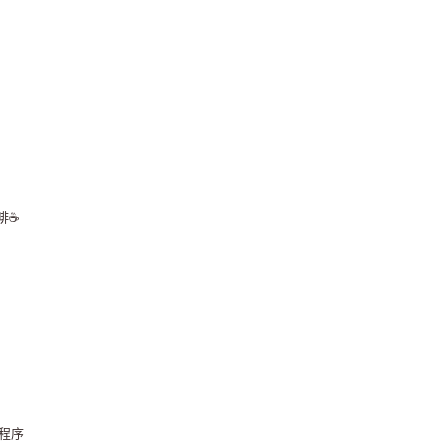
☕️
程序