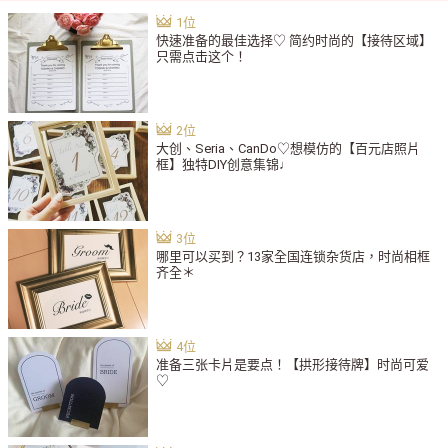
快速准备的最佳选择♡ 简约时尚的【接待区域】
只需点击这个！
大创、Seria、CanDo♡想模仿的【百元店照片
框】独特DIY创意集锦♩
哪里可以买到？13家全国连锁杂货店，时尚相框
齐全＊
准备三张卡片是要点！【拱形接待牌】时尚可爱
♡