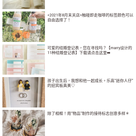
<2021年8月末关店>触碰即走咖啡的标签颜色可以
自由选择了！
可爱的结婚登记表，您在寻找吗？【marry设计的
11种结婚登记表】下载请点击这里➡️
孩子出生后，我想和他一起成长。乐高“迷你人仔”
的迎宾板真美♡
除了相框！用“物品”制作的接待标志创意多样＊