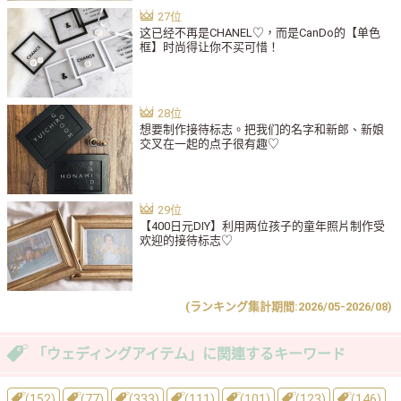
这已经不再是CHANEL♡，而是CanDo的【单色
框】时尚得让你不买可惜！
想要制作接待标志。把我们的名字和新郎、新娘
交叉在一起的点子很有趣♡
【400日元DIY】利用两位孩子的童年照片制作受
欢迎的接待标志♡
(ランキング集計期間:2026/05-2026/08)
「ウェディングアイテム」に関連するキーワード
(152)
(77)
(333)
(111)
(101)
(123)
(146)