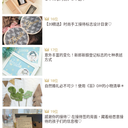
【20精选】时尚手工接待标志设计目录♡
意外丰富的变化！新郎新娘登记标志的七种表述
方式
自然婚礼必不可少！使用《苔》DIY的小物清单＊
感谢你的接待♡ 在接待签的背面，藏着给愿意接
待的孩子们的信息哦♡