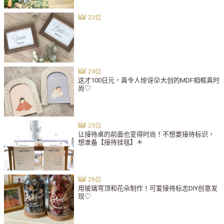
这才100日元，真令人惊讶😲大创的MDF相框真时
尚♡
让接待桌的前面也变得时尚！不想要接待标识，
想准备【接待挂毯】＊
用玻璃穹顶和花朵制作！可爱接待标志DIY创意发
现♡