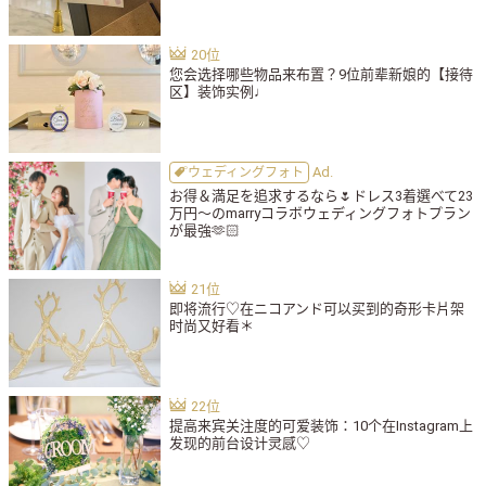
您会选择哪些物品来布置？9位前辈新娘的【接待
区】装饰实例♩
ウェディングフォト
お得＆満足を追求するなら🌷ドレス3着選べて23
万円〜のmarryコラボウェディングフォトプラン
が最強🫶🏻
即将流行♡在ニコアンド可以买到的奇形卡片架
时尚又好看＊
提高来宾关注度的可爱装饰：10个在Instagram上
发现的前台设计灵感♡