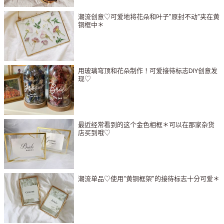
潮流创意♡可爱地将花朵和叶子"原封不动"夹在黄
铜框中＊
用玻璃穹顶和花朵制作！可爱接待标志DIY创意发
现♡
最近经常看到的这个金色相框＊可以在那家杂货
店买到哦♡
潮流单品♡使用“黄铜框架”的接待标志十分可爱＊