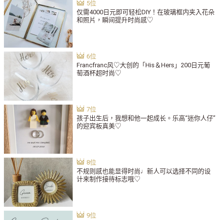
仅需4000日元即可轻松DIY！在玻璃框内夹入花朵
和照片，瞬间提升时尚感♡
Francfranc风♡大创的「His＆Hers」200日元葡
萄酒杯超时尚♡
孩子出生后，我想和他一起成长。乐高“迷你人仔”
的迎宾板真美♡
不规则感也能显得时尚♩新人可以选择不同的设
计来制作接待标志哦♡