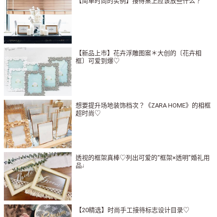
【简单时尚的实例】接待桌上应该放些什么？
【新品上市】花卉浮雕图案＊大创的〔花卉相
框〕可爱到爆♡
想要提升场地装饰档次？《ZARA HOME》的相框
超时尚♡
透视的框架真棒♡列出可爱的“框架×透明”婚礼用
品♩
【20精选】时尚手工接待标志设计目录♡