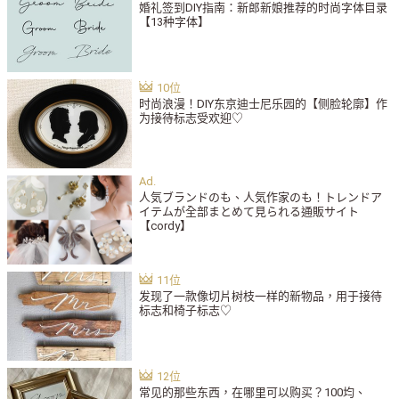
婚礼签到DIY指南：新郎新娘推荐的时尚字体目录
【13种字体】
时尚浪漫！DIY东京迪士尼乐园的【侧脸轮廓】作
为接待标志受欢迎♡
人気ブランドのも、人気作家のも！トレンドア
イテムが全部まとめて見られる通販サイト
【cordy】
发现了一款像切片树枝一样的新物品，用于接待
标志和椅子标志♡
常见的那些东西，在哪里可以购买？100均、