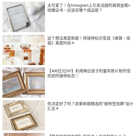
太可爱了！在Instagram上引发话题的真铜金框×
结婚证书，应该买哪个成品呢？
这个想法真是新颖！将接待标识变成《桌旗・挂
毯》真是时尚＊
【400日元DIY】利用两位孩子的童年照片制作受
欢迎的接待标志♡
你决定好了吗？前辈新娘精选的“接待签到牌”设计
汇总＊