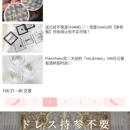
这已经不再是CHANEL♡，而是CanDo的【单色
框】时尚得让你不买可惜！
Francfranc风♡大创的「His＆Hers」200日元葡
萄酒杯超时尚♡
106 21 - 40 文章
1
2
3
4
5