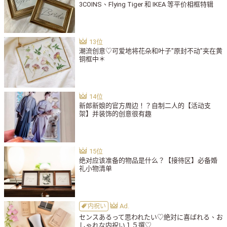
3COINS、Flying Tiger 和 IKEA 等平价相框特辑
潮流创意♡可爱地将花朵和叶子"原封不动"夹在黄
铜框中＊
新郎新娘的官方周边！？自制二人的【活动支
架】并装饰的创意很有趣
绝对应该准备的物品是什么？【接待区】必备婚
礼小物清单
内祝い
センスあるって思われたい♡絶対に喜ばれる、お
しゃれな内祝い１５選♡