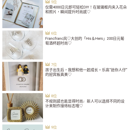
仅需4000日元即可轻松DIY！在玻璃框内夹入花朵
和照片，瞬间提升时尚感♡
Francfranc风♡大创的「His＆Hers」200日元葡
萄酒杯超时尚♡
孩子出生后，我想和他一起成长。乐高“迷你人仔”
的迎宾板真美♡
不规则感也能显得时尚♩新人可以选择不同的设
计来制作接待标志哦♡