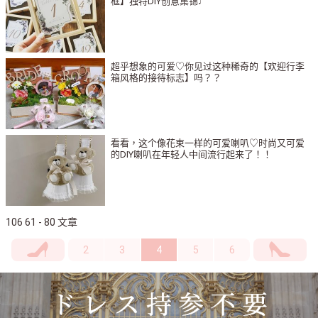
框】独特DIY创意集锦♩
超乎想象的可爱♡你见过这种稀奇的【欢迎行李
箱风格的接待标志】吗？？
看看，这个像花束一样的可爱喇叭♡时尚又可爱
的DIY喇叭在年轻人中间流行起来了！！
106 61 - 80 文章
2
3
4
5
6