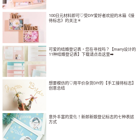
100日元材料即可♡受DIY爱好者欢迎的木箱《接
待标志》的关注＊
可爱的结婚登记表，您在寻找吗？【marry设计的
11种结婚登记表】下载请点击这里➡️
想要模仿的♡用平价杂货DIY的【手工接待标志】
创意总结
意外丰富的变化！新郎新娘登记标志的七种表述
方式