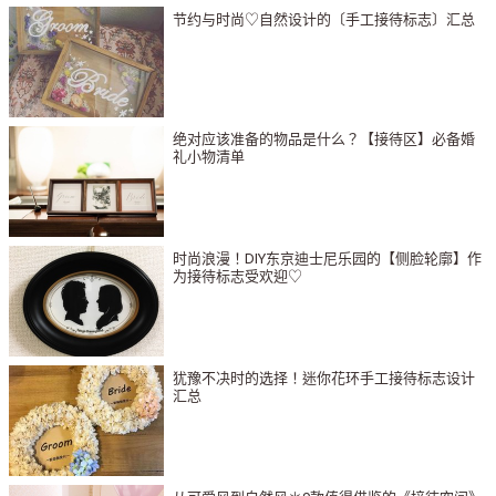
节约与时尚♡自然设计的〔手工接待标志〕汇总
绝对应该准备的物品是什么？【接待区】必备婚
礼小物清单
时尚浪漫！DIY东京迪士尼乐园的【侧脸轮廓】作
为接待标志受欢迎♡
犹豫不决时的选择！迷你花环手工接待标志设计
汇总