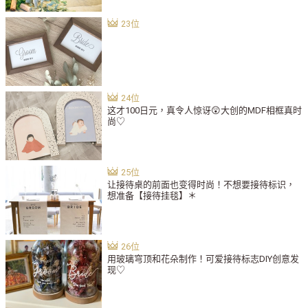
这才100日元，真令人惊讶😲大创的MDF相框真时
尚♡
让接待桌的前面也变得时尚！不想要接待标识，
想准备【接待挂毯】＊
用玻璃穹顶和花朵制作！可爱接待标志DIY创意发
现♡