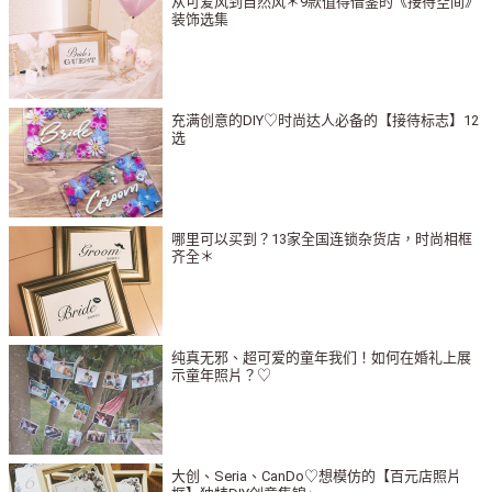
从可爱风到自然风＊9款值得借鉴的《接待空间》
装饰选集
充满创意的DIY♡时尚达人必备的【接待标志】12
选
哪里可以买到？13家全国连锁杂货店，时尚相框
齐全＊
纯真无邪、超可爱的童年我们！如何在婚礼上展
示童年照片？♡
大创、Seria、CanDo♡想模仿的【百元店照片