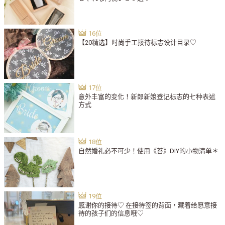
【20精选】时尚手工接待标志设计目录♡
意外丰富的变化！新郎新娘登记标志的七种表述
方式
自然婚礼必不可少！使用《苔》DIY的小物清单＊
感谢你的接待♡ 在接待签的背面，藏着给愿意接
待的孩子们的信息哦♡