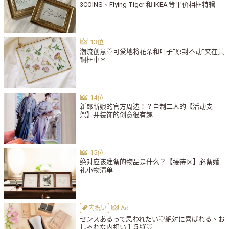
3COINS、Flying Tiger 和 IKEA 等平价相框特辑
潮流创意♡可爱地将花朵和叶子"原封不动"夹在黄
铜框中＊
新郎新娘的官方周边！？自制二人的【活动支
架】并装饰的创意很有趣
绝对应该准备的物品是什么？【接待区】必备婚
礼小物清单
内祝い
センスあるって思われたい♡絶対に喜ばれる、お
しゃれな内祝い１５選♡