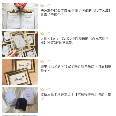
快速准备的最佳选择♡ 简约时尚的【接待区域】
只需点击这个！
大创、Seria、CanDo♡想模仿的【百元店照片
框】独特DIY创意集锦♩
哪里可以买到？13家全国连锁杂货店，时尚相框
齐全＊
准备三张卡片是要点！【拱形接待牌】时尚可爱
♡