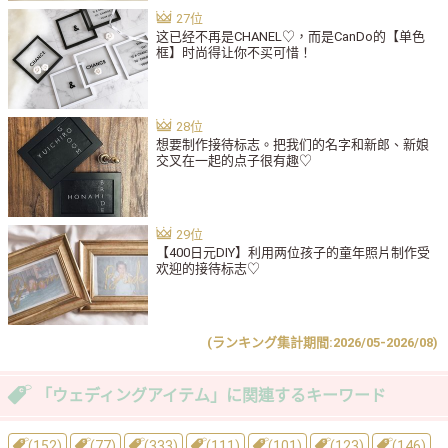
这已经不再是CHANEL♡，而是CanDo的【单色
框】时尚得让你不买可惜！
想要制作接待标志。把我们的名字和新郎、新娘
交叉在一起的点子很有趣♡
【400日元DIY】利用两位孩子的童年照片制作受
欢迎的接待标志♡
(ランキング集計期間:2026/05-2026/08)
「ウェディングアイテム」に関連するキーワード
(152)
(77)
(333)
(111)
(101)
(123)
(146)