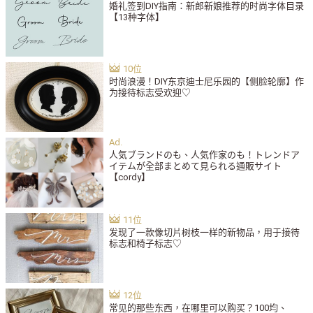
婚礼签到DIY指南：新郎新娘推荐的时尚字体目录
【13种字体】
时尚浪漫！DIY东京迪士尼乐园的【侧脸轮廓】作
为接待标志受欢迎♡
人気ブランドのも、人気作家のも！トレンドア
イテムが全部まとめて見られる通販サイト
【cordy】
发现了一款像切片树枝一样的新物品，用于接待
标志和椅子标志♡
常见的那些东西，在哪里可以购买？100均、