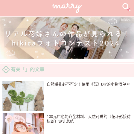
有关「」的文章
自然婚礼必不可少！使用《苔》DIY的小物清单＊
100元店也能齐全材料♩天然可爱的〔花环形接待
标识〕设计总结