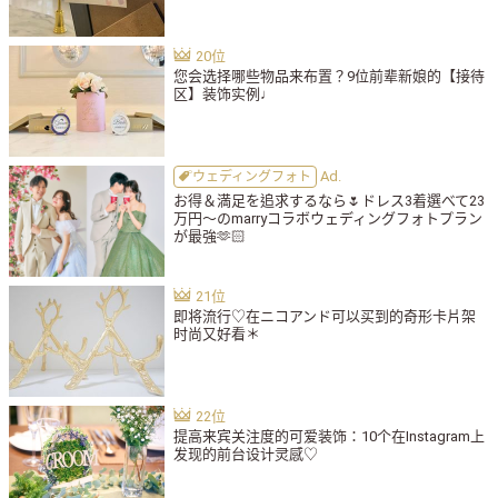
您会选择哪些物品来布置？9位前辈新娘的【接待
区】装饰实例♩
ウェディングフォト
お得＆満足を追求するなら🌷ドレス3着選べて23
万円〜のmarryコラボウェディングフォトプラン
が最強🫶🏻
即将流行♡在ニコアンド可以买到的奇形卡片架
时尚又好看＊
提高来宾关注度的可爱装饰：10个在Instagram上
发现的前台设计灵感♡